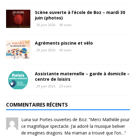
Scène ouverte à l’école de Boz – mardi 30
juin (photos)
30 juin 2026
58 vues
Agréments piscine et vélo
29 juin 2026
45 vues
Assistante maternelle – garde à domicile –
centre de loisirs
29 juin 2026
25 vues
COMMENTAIRES RÉCENTS
Luna
sur
Portes-ouvertes de Boz
: “
Merci Mathilde pour
ce magnifique spectacle. J’ai adoré la musique beliver
de imagines dragons. Ma maman a trouvé que l’on…
”