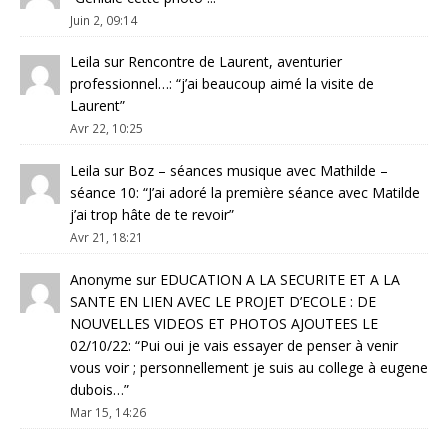
Juin 2, 09:14
Leila
sur
Rencontre de Laurent, aventurier
professionnel…
: “
j’ai beaucoup aimé la visite de
Laurent
”
Avr 22, 10:25
Leila
sur
Boz – séances musique avec Mathilde –
séance 10
: “
J’ai adoré la première séance avec Matilde
j’ai trop hâte de te revoir
”
Avr 21, 18:21
Anonyme
sur
EDUCATION A LA SECURITE ET A LA
SANTE EN LIEN AVEC LE PROJET D’ECOLE : DE
NOUVELLES VIDEOS ET PHOTOS AJOUTEES LE
02/10/22
: “
Pui oui je vais essayer de penser à venir
vous voir ; personnellement je suis au college à eugene
dubois…
”
Mar 15, 14:26