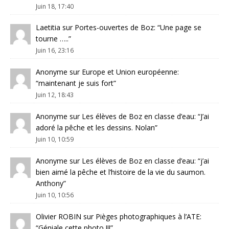
Juin 18, 17:40
Laetitia
sur
Portes-ouvertes de Boz
: “
Une page se
tourne …..
”
Juin 16, 23:16
Anonyme
sur
Europe et Union européenne
:
“
maintenant je suis fort
”
Juin 12, 18:43
Anonyme
sur
Les élèves de Boz en classe d’eau
: “
J’ai
adoré la pêche et les dessins. Nolan
”
Juin 10, 10:59
Anonyme
sur
Les élèves de Boz en classe d’eau
: “
j’ai
bien aimé la pêche et l’histoire de la vie du saumon.
Anthony
”
Juin 10, 10:56
Olivier ROBIN
sur
Pièges photographiques à l’ATE
:
“
Géniale cette photo !!!
”