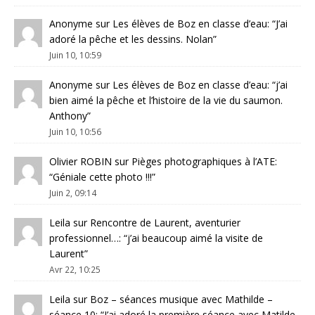
Anonyme
sur
Les élèves de Boz en classe d’eau
: “
J’ai
adoré la pêche et les dessins. Nolan
”
Juin 10, 10:59
Anonyme
sur
Les élèves de Boz en classe d’eau
: “
j’ai
bien aimé la pêche et l’histoire de la vie du saumon.
Anthony
”
Juin 10, 10:56
Olivier ROBIN
sur
Pièges photographiques à l’ATE
:
“
Géniale cette photo !!!
”
Juin 2, 09:14
Leila
sur
Rencontre de Laurent, aventurier
professionnel…
: “
j’ai beaucoup aimé la visite de
Laurent
”
Avr 22, 10:25
Leila
sur
Boz – séances musique avec Mathilde –
séance 10
: “
J’ai adoré la première séance avec Matilde