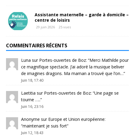
Assistante maternelle – garde à domicile –
centre de loisirs
29 juin 2026
25 vues
COMMENTAIRES RÉCENTS
Luna
sur
Portes-ouvertes de Boz
: “
Merci Mathilde pour
ce magnifique spectacle. J’ai adoré la musique beliver
de imagines dragons. Ma maman a trouvé que l’on…
”
Juin 18, 17:40
Laetitia
sur
Portes-ouvertes de Boz
: “
Une page se
tourne …..
”
Juin 16, 23:16
Anonyme
sur
Europe et Union européenne
:
“
maintenant je suis fort
”
Juin 12, 18:43