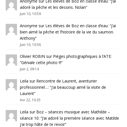
Anonyme
sur
Les élèves de Boz en classe d’eau
: “
J’ai
adoré la pêche et les dessins. Nolan
”
Juin 10, 10:59
Anonyme
sur
Les élèves de Boz en classe d’eau
: “
j’ai
bien aimé la pêche et l’histoire de la vie du saumon.
Anthony
”
Juin 10, 10:56
Olivier ROBIN
sur
Pièges photographiques à l’ATE
:
“
Géniale cette photo !!!
”
Juin 2, 09:14
Leila
sur
Rencontre de Laurent, aventurier
professionnel…
: “
j’ai beaucoup aimé la visite de
Laurent
”
Avr 22, 10:25
Leila
sur
Boz – séances musique avec Mathilde –
séance 10
: “
J’ai adoré la première séance avec Matilde
j’ai trop hâte de te revoir
”