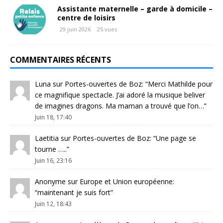
Assistante maternelle – garde à domicile –
centre de loisirs
29 juin 2026
25 vues
COMMENTAIRES RÉCENTS
Luna
sur
Portes-ouvertes de Boz
: “
Merci Mathilde pour
ce magnifique spectacle. J’ai adoré la musique beliver
de imagines dragons. Ma maman a trouvé que l’on…
”
Juin 18, 17:40
Laetitia
sur
Portes-ouvertes de Boz
: “
Une page se
tourne …..
”
Juin 16, 23:16
Anonyme
sur
Europe et Union européenne
:
“
maintenant je suis fort
”
Juin 12, 18:43