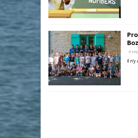
Pro
Bo
4 se
Il n’y