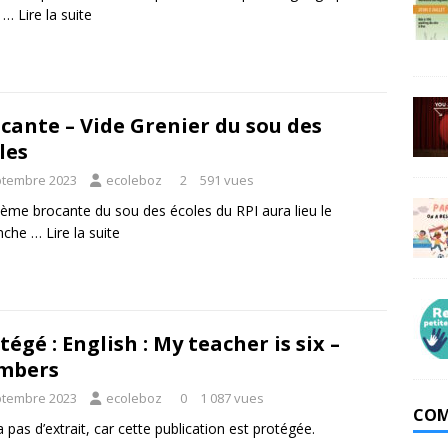
e …
Lire la suite
cante – Vide Grenier du sou des
les
ptembre 2023
ecoleboz
2
591 vues
ème brocante du sou des écoles du RPI aura lieu le
nche …
Lire la suite
tégé : English : My teacher is six –
mbers
ptembre 2023
ecoleboz
0
1 087 vues
COM
 a pas d’extrait, car cette publication est protégée.