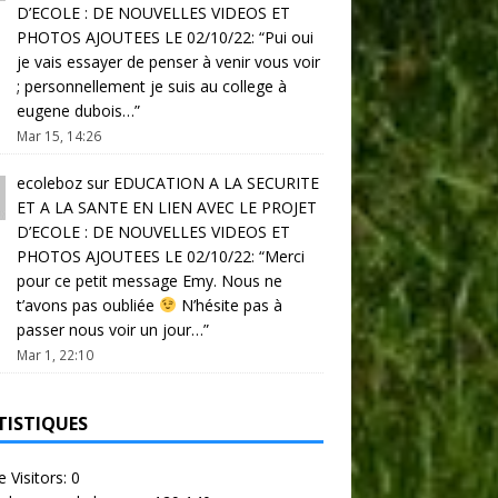
D’ECOLE : DE NOUVELLES VIDEOS ET
PHOTOS AJOUTEES LE 02/10/22
: “
Pui oui
je vais essayer de penser à venir vous voir
; personnellement je suis au college à
eugene dubois…
”
Mar 15, 14:26
ecoleboz
sur
EDUCATION A LA SECURITE
ET A LA SANTE EN LIEN AVEC LE PROJET
D’ECOLE : DE NOUVELLES VIDEOS ET
PHOTOS AJOUTEES LE 02/10/22
: “
Merci
pour ce petit message Emy. Nous ne
t’avons pas oubliée
N’hésite pas à
passer nous voir un jour…
”
Mar 1, 22:10
TISTIQUES
e Visitors:
0