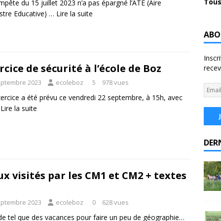
Tous
mpête du 15 juillet 2023 n’a pas épargné l’ATE (Aire
stre Educative) …
Lire la suite
ABO
Inscr
rcice de sécurité à l’école de Boz
recev
eptembre 2023
ecoleboz
5
978 vues
ercice a été prévu ce vendredi 22 septembre, à 15h, avec
…
Lire la suite
DER
ux visités par les CM1 et CM2 + textes
eptembre 2023
ecoleboz
0
628 vues
de tel que des vacances pour faire un peu de géographie…