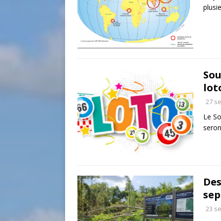
plusi
Sou
lot
27 s
Le So
sero
Des
sep
23 s