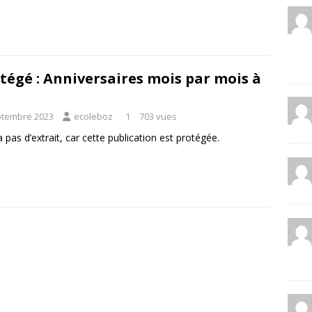
tégé : Anniversaires mois par mois à
z
ptembre 2023
ecoleboz
1
703 vues
 a pas d’extrait, car cette publication est protégée.