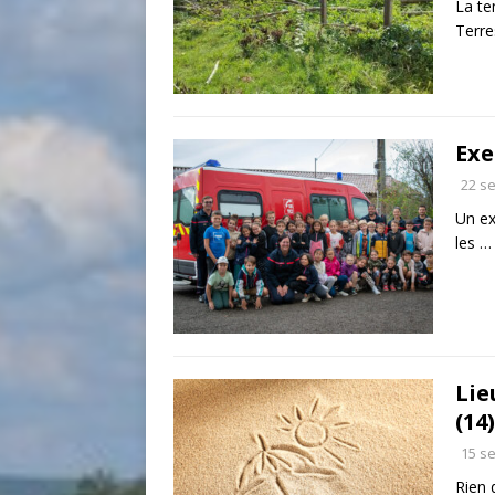
La te
Terre
Exe
22 s
Un ex
les 
Lie
(14)
15 s
Rien 