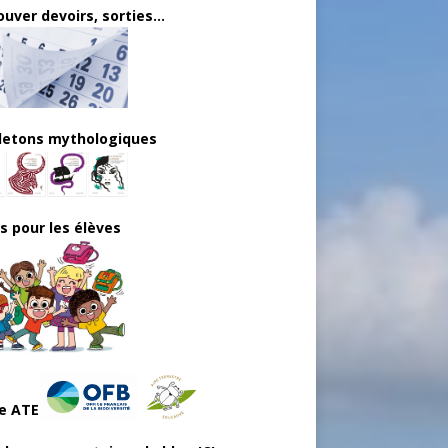
uver devoirs, sorties...
lletons mythologiques
ls pour les élèves
e ATE