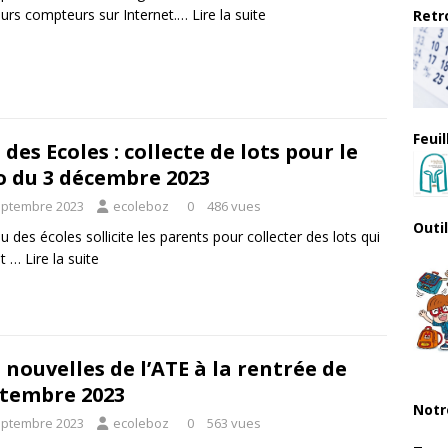
eurs compteurs sur Internet.…
Lire la suite
Retro
Feui
 des Ecoles : collecte de lots pour le
o du 3 décembre 2023
eptembre 2023
ecoleboz
0
486 vues
Outi
u des écoles sollicite les parents pour collecter des lots qui
nt …
Lire la suite
 nouvelles de l’ATE à la rentrée de
tembre 2023
Notr
eptembre 2023
ecoleboz
0
563 vues