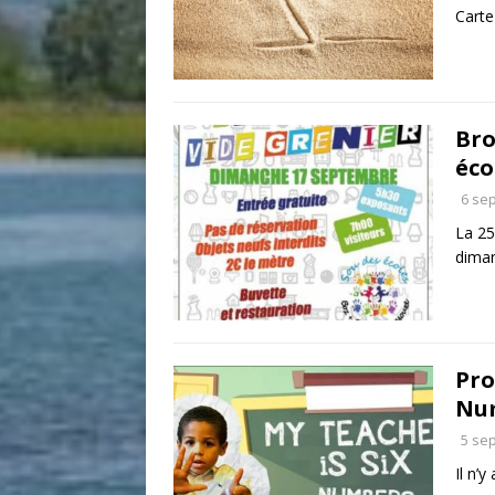
Cart
Bro
éco
6 se
La 25
dima
Pro
Nu
5 se
Il n’y