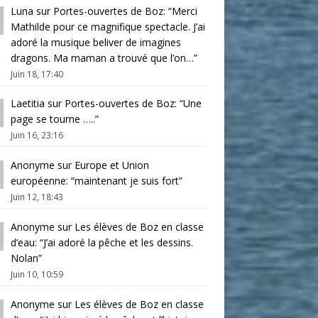
Luna
sur
Portes-ouvertes de Boz
: “
Merci
Mathilde pour ce magnifique spectacle. J’ai
adoré la musique beliver de imagines
dragons. Ma maman a trouvé que l’on…
”
Juin 18, 17:40
Laetitia
sur
Portes-ouvertes de Boz
: “
Une
page se tourne …..
”
Juin 16, 23:16
Anonyme
sur
Europe et Union
européenne
: “
maintenant je suis fort
”
Juin 12, 18:43
Anonyme
sur
Les élèves de Boz en classe
d’eau
: “
J’ai adoré la pêche et les dessins.
Nolan
”
Juin 10, 10:59
Anonyme
sur
Les élèves de Boz en classe