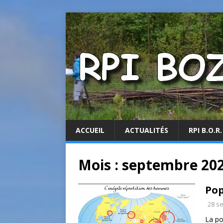
ACCUEIL
ACTUALITÉS
RPI B.O.R.
Mois :
septembre 20
Pop
28 s
La po