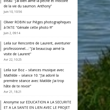
d’eau
: “
j’ai bien aimé la pêche et l’histoire
de la vie du saumon. Anthony
”
Juin 10, 10:56
Olivier ROBIN
sur
Pièges photographiques
à l’ATE
: “
Géniale cette photo !!!
”
Juin 2, 09:14
Leila
sur
Rencontre de Laurent, aventurier
professionnel…
: “
j’ai beaucoup aimé la
visite de Laurent
”
Avr 22, 10:25
Leila
sur
Boz – séances musique avec
Mathilde – séance 10
: “
J’ai adoré la
première séance avec Matilde j’ai trop
hâte de te revoir
”
Avr 21, 18:21
Anonyme
sur
EDUCATION A LA SECURITE
ET A LA SANTE EN LIEN AVEC LE PROJET