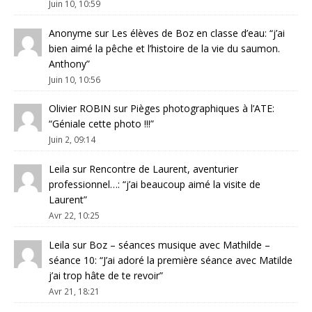
Juin 10, 10:59
Anonyme
sur
Les élèves de Boz en classe d’eau
: “
j’ai
bien aimé la pêche et l’histoire de la vie du saumon.
Anthony
”
Juin 10, 10:56
Olivier ROBIN
sur
Pièges photographiques à l’ATE
:
“
Géniale cette photo !!!
”
Juin 2, 09:14
Leila
sur
Rencontre de Laurent, aventurier
professionnel…
: “
j’ai beaucoup aimé la visite de
Laurent
”
Avr 22, 10:25
Leila
sur
Boz – séances musique avec Mathilde –
séance 10
: “
J’ai adoré la première séance avec Matilde
j’ai trop hâte de te revoir
”
Avr 21, 18:21