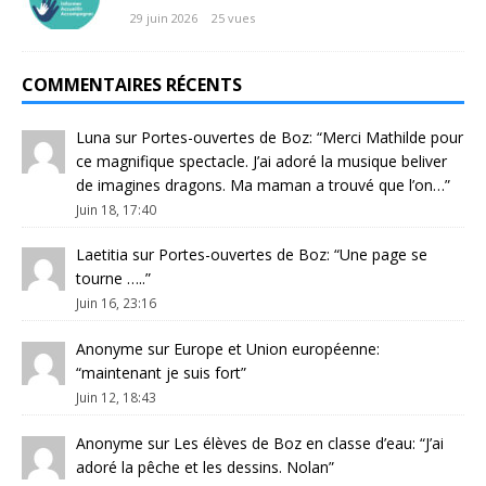
29 juin 2026
25 vues
COMMENTAIRES RÉCENTS
Luna
sur
Portes-ouvertes de Boz
: “
Merci Mathilde pour
ce magnifique spectacle. J’ai adoré la musique beliver
de imagines dragons. Ma maman a trouvé que l’on…
”
Juin 18, 17:40
Laetitia
sur
Portes-ouvertes de Boz
: “
Une page se
tourne …..
”
Juin 16, 23:16
Anonyme
sur
Europe et Union européenne
:
“
maintenant je suis fort
”
Juin 12, 18:43
Anonyme
sur
Les élèves de Boz en classe d’eau
: “
J’ai
adoré la pêche et les dessins. Nolan
”