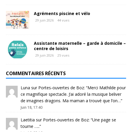
Agréments piscine et vélo
29 juin 2026
44 vues
Assistante maternelle – garde à domicile –
centre de loisirs
29 juin 2026
25 vues
COMMENTAIRES RÉCENTS
Luna
sur
Portes-ouvertes de Boz
: “
Merci Mathilde pour
ce magnifique spectacle. J’ai adoré la musique beliver
de imagines dragons. Ma maman a trouvé que l’on…
”
Juin 18, 17:40
Laetitia
sur
Portes-ouvertes de Boz
: “
Une page se
tourne …..
”