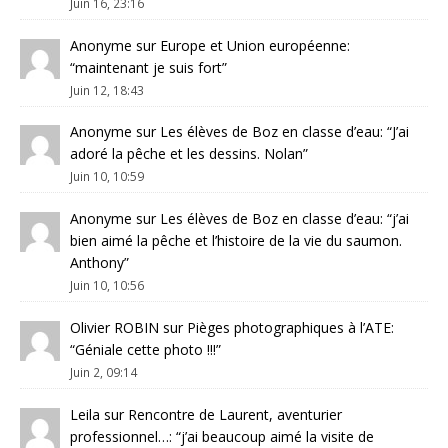
Juin 16, 23:16
Anonyme
sur
Europe et Union européenne
:
“
maintenant je suis fort
”
Juin 12, 18:43
Anonyme
sur
Les élèves de Boz en classe d’eau
: “
J’ai
adoré la pêche et les dessins. Nolan
”
Juin 10, 10:59
Anonyme
sur
Les élèves de Boz en classe d’eau
: “
j’ai
bien aimé la pêche et l’histoire de la vie du saumon.
Anthony
”
Juin 10, 10:56
Olivier ROBIN
sur
Pièges photographiques à l’ATE
:
“
Géniale cette photo !!!
”
Juin 2, 09:14
Leila
sur
Rencontre de Laurent, aventurier
professionnel…
: “
j’ai beaucoup aimé la visite de