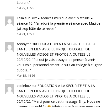
Laurent
”
Avr 22, 10:25
Leila
sur
Boz – séances musique avec Mathilde –
séance 10
: “
J’ai adoré la première séance avec Matilde
j’ai trop hâte de te revoir
”
Avr 21, 18:21
Anonyme
sur
EDUCATION A LA SECURITE ET A LA
SANTE EN LIEN AVEC LE PROJET D’ECOLE : DE
NOUVELLES VIDEOS ET PHOTOS AJOUTEES LE
02/10/22
: “
Pui oui je vais essayer de penser à venir
vous voir ; personnellement je suis au college à eugene
dubois…
”
Mar 15, 14:26
ecoleboz
sur
EDUCATION A LA SECURITE ET A LA
SANTE EN LIEN AVEC LE PROJET D’ECOLE : DE
NOUVELLES VIDEOS ET PHOTOS AJOUTEES LE
02/10/22
: “
Merci pour ce petit message Emy. Nous ne
t’avons pas oubliée
N’hésite pas à passer nous voir