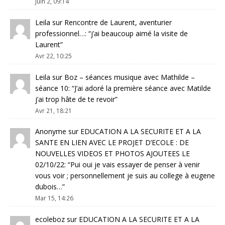
Juin 2, 09:14
Leila
sur
Rencontre de Laurent, aventurier
professionnel…
: “
j’ai beaucoup aimé la visite de
Laurent
”
Avr 22, 10:25
Leila
sur
Boz – séances musique avec Mathilde –
séance 10
: “
J’ai adoré la première séance avec Matilde
j’ai trop hâte de te revoir
”
Avr 21, 18:21
Anonyme
sur
EDUCATION A LA SECURITE ET A LA
SANTE EN LIEN AVEC LE PROJET D’ECOLE : DE
NOUVELLES VIDEOS ET PHOTOS AJOUTEES LE
02/10/22
: “
Pui oui je vais essayer de penser à venir
vous voir ; personnellement je suis au college à eugene
dubois…
”
Mar 15, 14:26
ecoleboz
sur
EDUCATION A LA SECURITE ET A LA