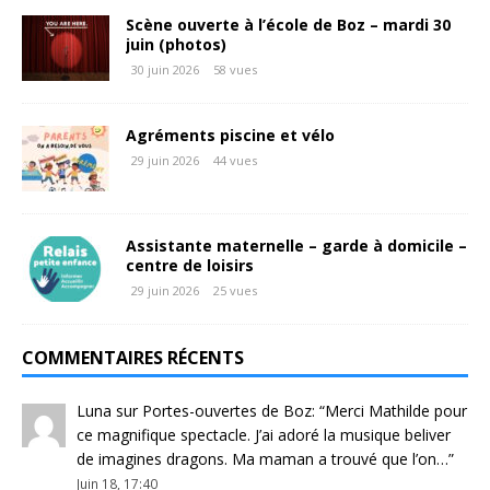
Scène ouverte à l’école de Boz – mardi 30
juin (photos)
30 juin 2026
58 vues
Agréments piscine et vélo
29 juin 2026
44 vues
Assistante maternelle – garde à domicile –
centre de loisirs
29 juin 2026
25 vues
COMMENTAIRES RÉCENTS
Luna
sur
Portes-ouvertes de Boz
: “
Merci Mathilde pour
ce magnifique spectacle. J’ai adoré la musique beliver
de imagines dragons. Ma maman a trouvé que l’on…
”
Juin 18, 17:40