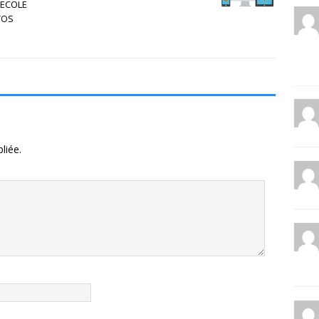
’ECOLE
TOS
liée.