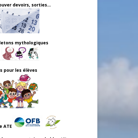
uver devoirs, sorties...
lletons mythologiques
ls pour les élèves
e ATE