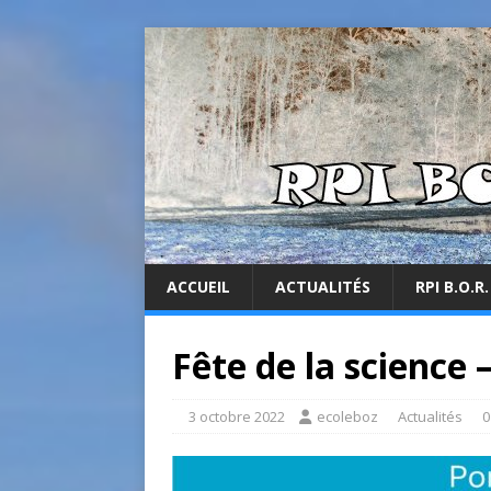
ACCUEIL
ACTUALITÉS
RPI B.O.R.
Fête de la science 
3 octobre 2022
ecoleboz
Actualités
0