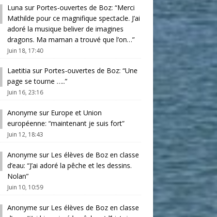
Luna
sur
Portes-ouvertes de Boz
: “
Merci
Mathilde pour ce magnifique spectacle. J’ai
adoré la musique beliver de imagines
dragons. Ma maman a trouvé que l’on…
”
Juin 18, 17:40
Laetitia
sur
Portes-ouvertes de Boz
: “
Une
page se tourne …..
”
Juin 16, 23:16
Anonyme
sur
Europe et Union
européenne
: “
maintenant je suis fort
”
Juin 12, 18:43
Anonyme
sur
Les élèves de Boz en classe
d’eau
: “
J’ai adoré la pêche et les dessins.
Nolan
”
Juin 10, 10:59
Anonyme
sur
Les élèves de Boz en classe