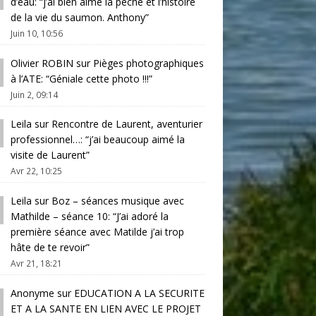
d’eau
: “
j’ai bien aimé la pêche et l’histoire
de la vie du saumon. Anthony
”
Juin 10, 10:56
Olivier ROBIN
sur
Pièges photographiques
à l’ATE
: “
Géniale cette photo !!!
”
Juin 2, 09:14
Leila
sur
Rencontre de Laurent, aventurier
professionnel…
: “
j’ai beaucoup aimé la
visite de Laurent
”
Avr 22, 10:25
Leila
sur
Boz – séances musique avec
Mathilde – séance 10
: “
J’ai adoré la
première séance avec Matilde j’ai trop
hâte de te revoir
”
Avr 21, 18:21
Anonyme
sur
EDUCATION A LA SECURITE
ET A LA SANTE EN LIEN AVEC LE PROJET