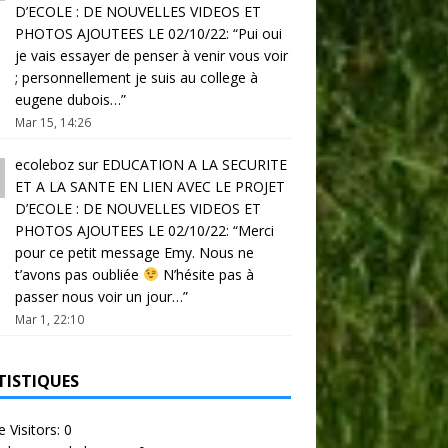
D’ECOLE : DE NOUVELLES VIDEOS ET
PHOTOS AJOUTEES LE 02/10/22
: “
Pui oui
je vais essayer de penser à venir vous voir
; personnellement je suis au college à
eugene dubois…
”
Mar 15, 14:26
ecoleboz
sur
EDUCATION A LA SECURITE
ET A LA SANTE EN LIEN AVEC LE PROJET
D’ECOLE : DE NOUVELLES VIDEOS ET
PHOTOS AJOUTEES LE 02/10/22
: “
Merci
pour ce petit message Emy. Nous ne
t’avons pas oubliée
N’hésite pas à
passer nous voir un jour…
”
Mar 1, 22:10
TISTIQUES
e Visitors:
0