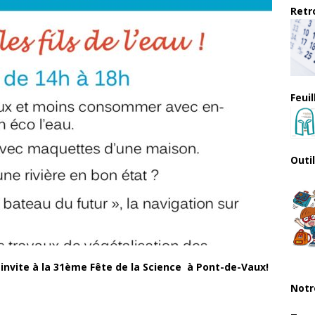
Retro
Feui
Outi
invite à la
31ème Fête de la Science
à Pont-de-Vaux!
Notr