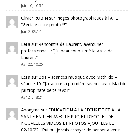
Juin 10, 10:56
Olivier ROBIN
sur
Pièges photographiques à l’ATE
:
“
Géniale cette photo !!!
”
Juin 2, 09:14
Leila
sur
Rencontre de Laurent, aventurier
professionnel…
: “
j’ai beaucoup aimé la visite de
Laurent
”
Avr 22, 10:25
Leila
sur
Boz – séances musique avec Mathilde –
séance 10
: “
J’ai adoré la première séance avec Matilde
j’ai trop hâte de te revoir
”
Avr 21, 18:21
Anonyme
sur
EDUCATION A LA SECURITE ET A LA
SANTE EN LIEN AVEC LE PROJET D’ECOLE : DE
NOUVELLES VIDEOS ET PHOTOS AJOUTEES LE
02/10/22
: “
Pui oui je vais essayer de penser à venir