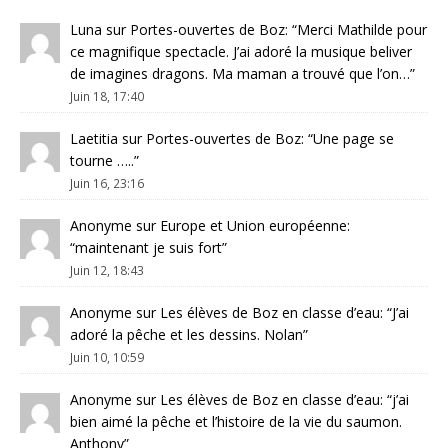
Luna
sur
Portes-ouvertes de Boz
: “
Merci Mathilde pour
ce magnifique spectacle. J’ai adoré la musique beliver
de imagines dragons. Ma maman a trouvé que l’on…
”
Juin 18, 17:40
Laetitia
sur
Portes-ouvertes de Boz
: “
Une page se
tourne …..
”
Juin 16, 23:16
Anonyme
sur
Europe et Union européenne
:
“
maintenant je suis fort
”
Juin 12, 18:43
Anonyme
sur
Les élèves de Boz en classe d’eau
: “
J’ai
adoré la pêche et les dessins. Nolan
”
Juin 10, 10:59
Anonyme
sur
Les élèves de Boz en classe d’eau
: “
j’ai
bien aimé la pêche et l’histoire de la vie du saumon.
Anthony
”