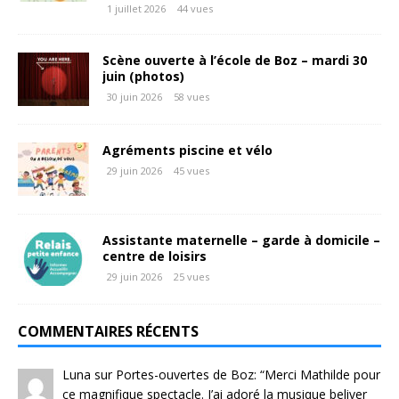
1 juillet 2026
44 vues
Scène ouverte à l’école de Boz – mardi 30
juin (photos)
30 juin 2026
58 vues
Agréments piscine et vélo
29 juin 2026
45 vues
Assistante maternelle – garde à domicile –
centre de loisirs
29 juin 2026
25 vues
COMMENTAIRES RÉCENTS
Luna
sur
Portes-ouvertes de Boz
: “
Merci Mathilde pour
ce magnifique spectacle. J’ai adoré la musique beliver