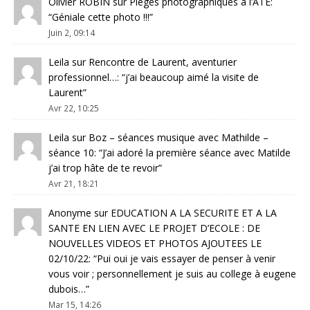
Olivier ROBIN
sur
Pièges photographiques à l’ATE
:
“
Géniale cette photo !!!
”
Juin 2, 09:14
Leila
sur
Rencontre de Laurent, aventurier
professionnel…
: “
j’ai beaucoup aimé la visite de
Laurent
”
Avr 22, 10:25
Leila
sur
Boz – séances musique avec Mathilde –
séance 10
: “
J’ai adoré la première séance avec Matilde
j’ai trop hâte de te revoir
”
Avr 21, 18:21
Anonyme
sur
EDUCATION A LA SECURITE ET A LA
SANTE EN LIEN AVEC LE PROJET D’ECOLE : DE
NOUVELLES VIDEOS ET PHOTOS AJOUTEES LE
02/10/22
: “
Pui oui je vais essayer de penser à venir
vous voir ; personnellement je suis au college à eugene
dubois…
”
Mar 15, 14:26