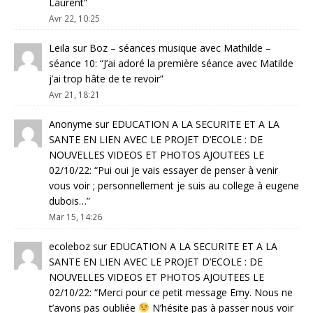
Laurent
”
Avr 22, 10:25
Leila
sur
Boz – séances musique avec Mathilde –
séance 10
: “
J’ai adoré la première séance avec Matilde
j’ai trop hâte de te revoir
”
Avr 21, 18:21
Anonyme
sur
EDUCATION A LA SECURITE ET A LA
SANTE EN LIEN AVEC LE PROJET D’ECOLE : DE
NOUVELLES VIDEOS ET PHOTOS AJOUTEES LE
02/10/22
: “
Pui oui je vais essayer de penser à venir
vous voir ; personnellement je suis au college à eugene
dubois…
”
Mar 15, 14:26
ecoleboz
sur
EDUCATION A LA SECURITE ET A LA
SANTE EN LIEN AVEC LE PROJET D’ECOLE : DE
NOUVELLES VIDEOS ET PHOTOS AJOUTEES LE
02/10/22
: “
Merci pour ce petit message Emy. Nous ne
t’avons pas oubliée
N’hésite pas à passer nous voir