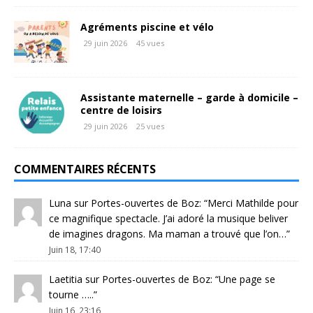
Agréments piscine et vélo
29 juin 2026
45 vues
Assistante maternelle – garde à domicile –
centre de loisirs
29 juin 2026
25 vues
COMMENTAIRES RÉCENTS
Luna
sur
Portes-ouvertes de Boz
: “
Merci Mathilde pour
ce magnifique spectacle. J’ai adoré la musique beliver
de imagines dragons. Ma maman a trouvé que l’on…
”
Juin 18, 17:40
Laetitia
sur
Portes-ouvertes de Boz
: “
Une page se
tourne …..
”
Juin 16, 23:16