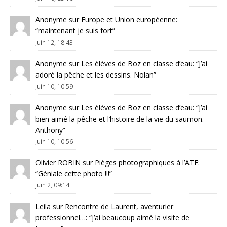
Anonyme
sur
Europe et Union européenne
:
“
maintenant je suis fort
”
Juin 12, 18:43
Anonyme
sur
Les élèves de Boz en classe d’eau
: “
J’ai
adoré la pêche et les dessins. Nolan
”
Juin 10, 10:59
Anonyme
sur
Les élèves de Boz en classe d’eau
: “
j’ai
bien aimé la pêche et l’histoire de la vie du saumon.
Anthony
”
Juin 10, 10:56
Olivier ROBIN
sur
Pièges photographiques à l’ATE
:
“
Géniale cette photo !!!
”
Juin 2, 09:14
Leila
sur
Rencontre de Laurent, aventurier
professionnel…
: “
j’ai beaucoup aimé la visite de