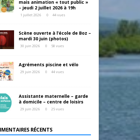
mais animation « tout public »
– jeudi 2 juillet 2026 à 19h
1 juillet 2026
0
44 vues
Scène ouverte à l’école de Boz –
mardi 30 juin (photos)
30 juin 2026
0
58 vues
Agréments piscine et vélo
29 juin 2026
0
44 vues
Assistante maternelle – garde
à domicile – centre de loisirs
29 juin 2026
0
25 vues
MENTAIRES RÉCENTS