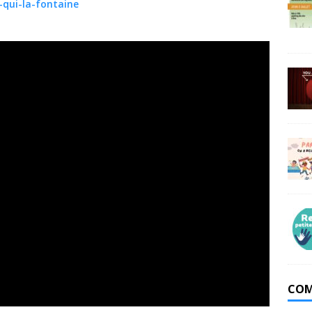
-qui-la-fontaine
COM