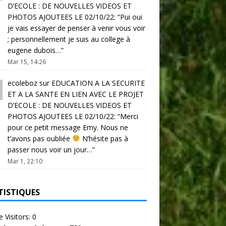
D’ECOLE : DE NOUVELLES VIDEOS ET
PHOTOS AJOUTEES LE 02/10/22
: “
Pui oui
je vais essayer de penser à venir vous voir
; personnellement je suis au college à
eugene dubois…
”
Mar 15, 14:26
ecoleboz
sur
EDUCATION A LA SECURITE
ET A LA SANTE EN LIEN AVEC LE PROJET
D’ECOLE : DE NOUVELLES VIDEOS ET
PHOTOS AJOUTEES LE 02/10/22
: “
Merci
pour ce petit message Emy. Nous ne
t’avons pas oubliée
N’hésite pas à
passer nous voir un jour…
”
Mar 1, 22:10
TISTIQUES
e Visitors:
0