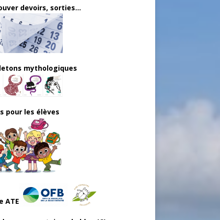
uver devoirs, sorties...
lletons mythologiques
ls pour les élèves
e ATE