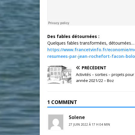
Des fables détournées :
Quelques fables transformées, détournées…
https://www.francetvinfo.fr/economie/me
resumees-par-jean-rochefort-facon-bolo
PRÉCÉDENT
Activités – sorties – projets pour
année 2021/22 – Boz
1 COMMENT
Solene
27 JUIN 2022 À 17 H 04 MIN