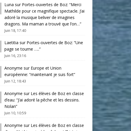
Luna
sur
Portes-ouvertes de Boz
: “
Merci
Mathilde pour ce magnifique spectacle. J’ai
adoré la musique beliver de imagines
dragons. Ma maman a trouvé que l’on…
”
Juin 18, 17:40
Laetitia
sur
Portes-ouvertes de Boz
: “
Une
page se tourne …..
”
Juin 16, 23:16
Anonyme
sur
Europe et Union
européenne
: “
maintenant je suis fort
”
Juin 12, 18:43
Anonyme
sur
Les élèves de Boz en classe
d’eau
: “
J’ai adoré la pêche et les dessins.
Nolan
”
Juin 10, 10:59
Anonyme
sur
Les élèves de Boz en classe