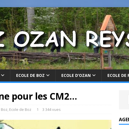
ECOLE DE BOZ
ECOLE D’OZAN
ECOLE DE 
ine pour les CM2…
 Boz
,
Ecole de Boz
1
3 344 vues
AGE