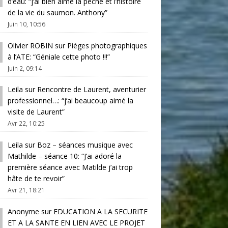
d’eau
: “
j’ai bien aimé la pêche et l’histoire
de la vie du saumon. Anthony
”
Juin 10, 10:56
Olivier ROBIN
sur
Pièges photographiques
à l’ATE
: “
Géniale cette photo !!!
”
Juin 2, 09:14
Leila
sur
Rencontre de Laurent, aventurier
professionnel…
: “
j’ai beaucoup aimé la
visite de Laurent
”
Avr 22, 10:25
Leila
sur
Boz – séances musique avec
Mathilde – séance 10
: “
J’ai adoré la
première séance avec Matilde j’ai trop
hâte de te revoir
”
Avr 21, 18:21
Anonyme
sur
EDUCATION A LA SECURITE
ET A LA SANTE EN LIEN AVEC LE PROJET