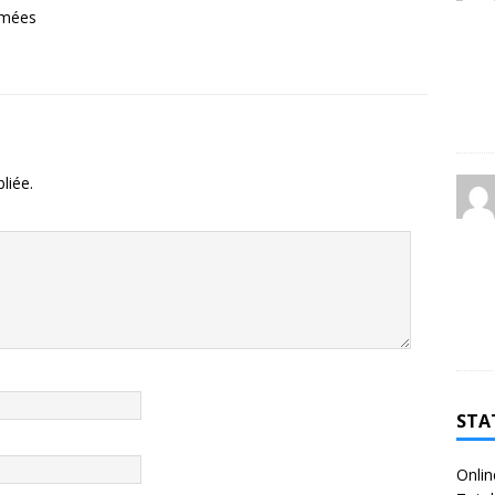
ormées
liée.
STA
Onlin