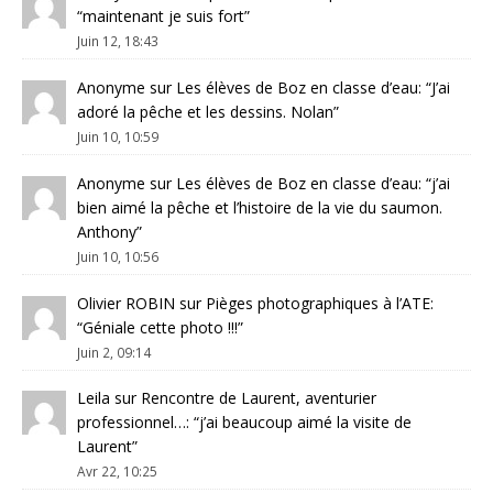
“
maintenant je suis fort
”
Juin 12, 18:43
Anonyme
sur
Les élèves de Boz en classe d’eau
: “
J’ai
adoré la pêche et les dessins. Nolan
”
Juin 10, 10:59
Anonyme
sur
Les élèves de Boz en classe d’eau
: “
j’ai
bien aimé la pêche et l’histoire de la vie du saumon.
Anthony
”
Juin 10, 10:56
Olivier ROBIN
sur
Pièges photographiques à l’ATE
:
“
Géniale cette photo !!!
”
Juin 2, 09:14
Leila
sur
Rencontre de Laurent, aventurier
professionnel…
: “
j’ai beaucoup aimé la visite de
Laurent
”
Avr 22, 10:25