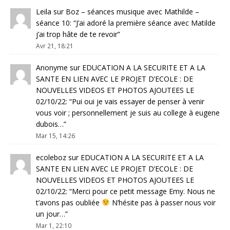
Leila
sur
Boz – séances musique avec Mathilde –
séance 10
: “
J’ai adoré la première séance avec Matilde
j’ai trop hâte de te revoir
”
Avr 21, 18:21
Anonyme
sur
EDUCATION A LA SECURITE ET A LA
SANTE EN LIEN AVEC LE PROJET D’ECOLE : DE
NOUVELLES VIDEOS ET PHOTOS AJOUTEES LE
02/10/22
: “
Pui oui je vais essayer de penser à venir
vous voir ; personnellement je suis au college à eugene
dubois…
”
Mar 15, 14:26
ecoleboz
sur
EDUCATION A LA SECURITE ET A LA
SANTE EN LIEN AVEC LE PROJET D’ECOLE : DE
NOUVELLES VIDEOS ET PHOTOS AJOUTEES LE
02/10/22
: “
Merci pour ce petit message Emy. Nous ne
t’avons pas oubliée
N’hésite pas à passer nous voir
un jour…
”
Mar 1, 22:10