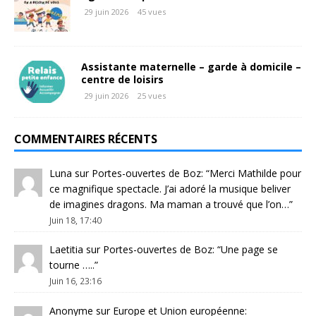
29 juin 2026
45 vues
Assistante maternelle – garde à domicile –
centre de loisirs
29 juin 2026
25 vues
COMMENTAIRES RÉCENTS
Luna
sur
Portes-ouvertes de Boz
: “
Merci Mathilde pour
ce magnifique spectacle. J’ai adoré la musique beliver
de imagines dragons. Ma maman a trouvé que l’on…
”
Juin 18, 17:40
Laetitia
sur
Portes-ouvertes de Boz
: “
Une page se
tourne …..
”
Juin 16, 23:16
Anonyme
sur
Europe et Union européenne
: