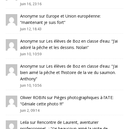
Juin 16, 23:16
Anonyme
sur
Europe et Union européenne
:
“
maintenant je suis fort
”
Juin 12, 18:43
Anonyme
sur
Les élèves de Boz en classe d’eau
: “
J’ai
adoré la pêche et les dessins. Nolan
”
Juin 10, 10:59
Anonyme
sur
Les élèves de Boz en classe d’eau
: “
j’ai
bien aimé la pêche et l’histoire de la vie du saumon.
Anthony
”
Juin 10, 10:56
Olivier ROBIN
sur
Pièges photographiques à l’ATE
:
“
Géniale cette photo !!!
”
Juin 2, 09:14
Leila
sur
Rencontre de Laurent, aventurier
professionnel…
: “
j’ai beaucoup aimé la visite de