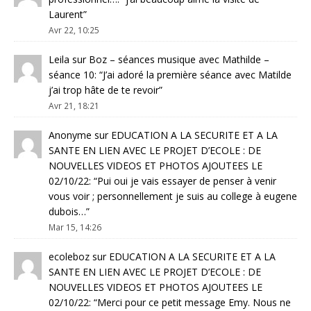
Laurent
”
Avr 22, 10:25
Leila
sur
Boz – séances musique avec Mathilde –
séance 10
: “
J’ai adoré la première séance avec Matilde
j’ai trop hâte de te revoir
”
Avr 21, 18:21
Anonyme
sur
EDUCATION A LA SECURITE ET A LA
SANTE EN LIEN AVEC LE PROJET D’ECOLE : DE
NOUVELLES VIDEOS ET PHOTOS AJOUTEES LE
02/10/22
: “
Pui oui je vais essayer de penser à venir
vous voir ; personnellement je suis au college à eugene
dubois…
”
Mar 15, 14:26
ecoleboz
sur
EDUCATION A LA SECURITE ET A LA
SANTE EN LIEN AVEC LE PROJET D’ECOLE : DE
NOUVELLES VIDEOS ET PHOTOS AJOUTEES LE
02/10/22
: “
Merci pour ce petit message Emy. Nous ne