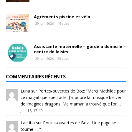
Agréments piscine et vélo
29 juin 2026
45 vues
Assistante maternelle – garde à domicile –
centre de loisirs
29 juin 2026
25 vues
COMMENTAIRES RÉCENTS
Luna
sur
Portes-ouvertes de Boz
: “
Merci Mathilde pour
ce magnifique spectacle. J’ai adoré la musique beliver
de imagines dragons. Ma maman a trouvé que l’on…
”
Juin 18, 17:40
Laetitia
sur
Portes-ouvertes de Boz
: “
Une page se
tourne …..
”