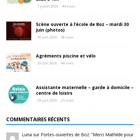
1 juillet 2026
44 vues
Scène ouverte à l’école de Boz – mardi 30
juin (photos)
30 juin 2026
58 vues
Agréments piscine et vélo
29 juin 2026
44 vues
Assistante maternelle – garde à domicile –
centre de loisirs
29 juin 2026
25 vues
COMMENTAIRES RÉCENTS
Luna
sur
Portes-ouvertes de Boz
: “
Merci Mathilde pour