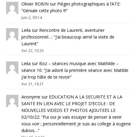
Olivier ROBIN
sur
Pièges photographiques à l’ATE
:
“
Géniale cette photo !!!
”
Juin 2, 09:14
Leila
sur
Rencontre de Laurent, aventurier
professionnel…
: “
j’ai beaucoup aimé la visite de
Laurent
”
Avr 22, 10:25
Leila
sur
Boz – séances musique avec Mathilde –
séance 10
: “
J’ai adoré la première séance avec Matilde
j’ai trop hâte de te revoir
”
Avr 21, 18:21
Anonyme
sur
EDUCATION A LA SECURITE ET A LA
SANTE EN LIEN AVEC LE PROJET D’ECOLE : DE
NOUVELLES VIDEOS ET PHOTOS AJOUTEES LE
02/10/22
: “
Pui oui je vais essayer de penser à venir
vous voir ; personnellement je suis au college à eugene
dubois…
”