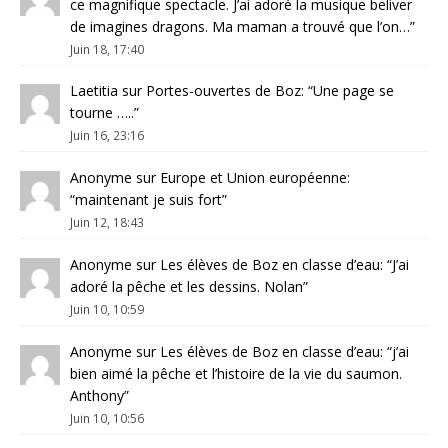
ce magnifique spectacle. J’ai adoré la musique beliver
de imagines dragons. Ma maman a trouvé que l’on…
”
Juin 18, 17:40
Laetitia
sur
Portes-ouvertes de Boz
: “
Une page se
tourne …..
”
Juin 16, 23:16
Anonyme
sur
Europe et Union européenne
:
“
maintenant je suis fort
”
Juin 12, 18:43
Anonyme
sur
Les élèves de Boz en classe d’eau
: “
J’ai
adoré la pêche et les dessins. Nolan
”
Juin 10, 10:59
Anonyme
sur
Les élèves de Boz en classe d’eau
: “
j’ai
bien aimé la pêche et l’histoire de la vie du saumon.
Anthony
”
Juin 10, 10:56