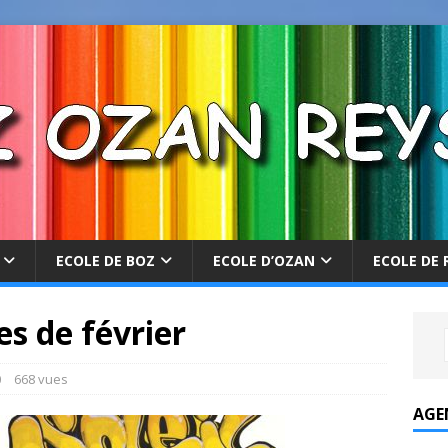
ECOLE DE BOZ
ECOLE D’OZAN
ECOLE DE 
es de février
0
668 vues
AGE