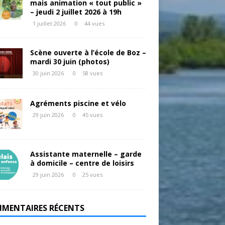
mais animation « tout public »
– jeudi 2 juillet 2026 à 19h
1 juillet 2026
0
44 vues
Scène ouverte à l’école de Boz –
mardi 30 juin (photos)
30 juin 2026
0
58 vues
Agréments piscine et vélo
29 juin 2026
0
45 vues
Assistante maternelle – garde
à domicile – centre de loisirs
29 juin 2026
0
25 vues
MENTAIRES RÉCENTS