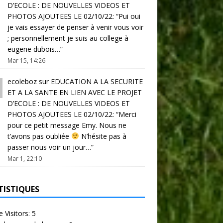
D’ECOLE : DE NOUVELLES VIDEOS ET
PHOTOS AJOUTEES LE 02/10/22
: “
Pui oui
je vais essayer de penser à venir vous voir
; personnellement je suis au college à
eugene dubois…
”
Mar 15, 14:26
ecoleboz
sur
EDUCATION A LA SECURITE
ET A LA SANTE EN LIEN AVEC LE PROJET
D’ECOLE : DE NOUVELLES VIDEOS ET
PHOTOS AJOUTEES LE 02/10/22
: “
Merci
pour ce petit message Emy. Nous ne
t’avons pas oubliée
N’hésite pas à
passer nous voir un jour…
”
Mar 1, 22:10
TISTIQUES
e Visitors:
5