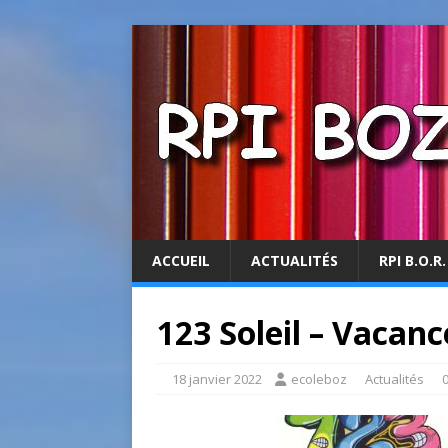
ACCUEIL
ACTUALITÉS
RPI B.O.R.
123 Soleil – Vacanc
18 janvier 2022
ecoleboz
Actualités