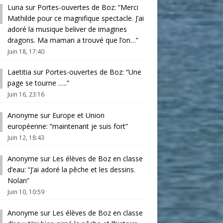
Luna
sur
Portes-ouvertes de Boz
: “
Merci
Mathilde pour ce magnifique spectacle. J’ai
adoré la musique beliver de imagines
dragons. Ma maman a trouvé que l’on…
”
Juin 18, 17:40
Laetitia
sur
Portes-ouvertes de Boz
: “
Une
page se tourne …..
”
Juin 16, 23:16
Anonyme
sur
Europe et Union
européenne
: “
maintenant je suis fort
”
Juin 12, 18:43
Anonyme
sur
Les élèves de Boz en classe
d’eau
: “
J’ai adoré la pêche et les dessins.
Nolan
”
Juin 10, 10:59
Anonyme
sur
Les élèves de Boz en classe