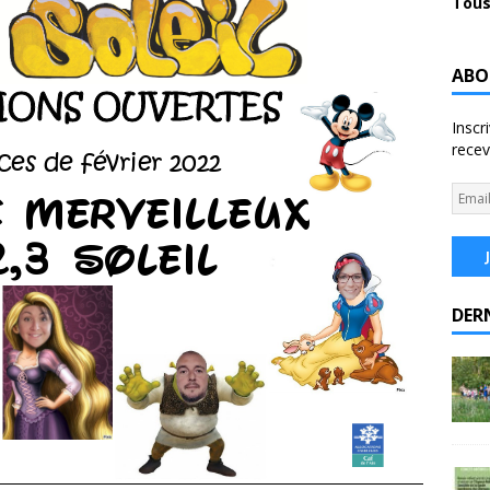
Tous
ABO
Inscr
recev
DER