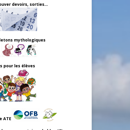
uver devoirs, sorties...
lletons mythologiques
ls pour les élèves
e ATE