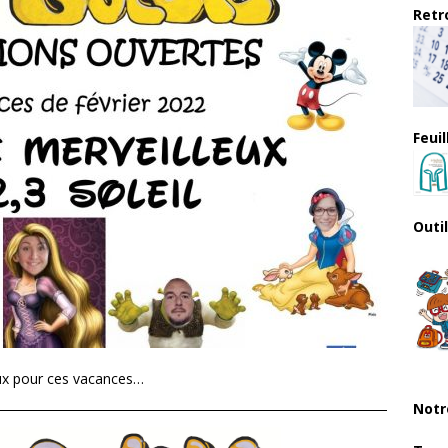
Retro
Feui
Outi
ux pour ces vacances…
Notr