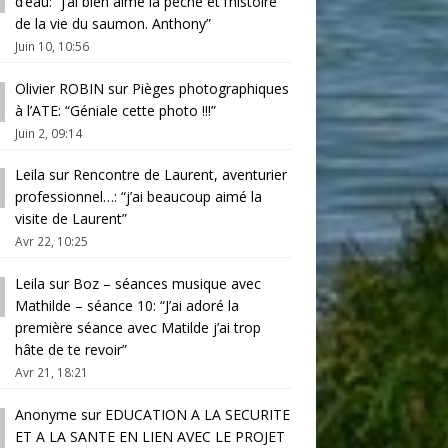
d’eau
: “
j’ai bien aimé la pêche et l’histoire
de la vie du saumon. Anthony
”
Juin 10, 10:56
Olivier ROBIN
sur
Pièges photographiques
à l’ATE
: “
Géniale cette photo !!!
”
Juin 2, 09:14
Leila
sur
Rencontre de Laurent, aventurier
professionnel…
: “
j’ai beaucoup aimé la
visite de Laurent
”
Avr 22, 10:25
Leila
sur
Boz – séances musique avec
Mathilde – séance 10
: “
J’ai adoré la
première séance avec Matilde j’ai trop
hâte de te revoir
”
Avr 21, 18:21
Anonyme
sur
EDUCATION A LA SECURITE
ET A LA SANTE EN LIEN AVEC LE PROJET