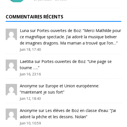
COMMENTAIRES RÉCENTS
Luna
sur
Portes-ouvertes de Boz
: “
Merci Mathilde pour
ce magnifique spectacle. J’ai adoré la musique beliver
de imagines dragons. Ma maman a trouvé que l’on…
”
Juin 18, 17:40
Laetitia
sur
Portes-ouvertes de Boz
: “
Une page se
tourne …..
”
Juin 16, 23:16
Anonyme
sur
Europe et Union européenne
:
“
maintenant je suis fort
”
Juin 12, 18:43
Anonyme
sur
Les élèves de Boz en classe d’eau
: “
J’ai
adoré la pêche et les dessins. Nolan
”
Juin 10, 10:59