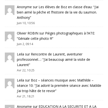
Anonyme
sur
Les élèves de Boz en classe d’eau
: “
j’ai
bien aimé la pêche et l’histoire de la vie du saumon.
Anthony
”
Juin 10, 10:56
Olivier ROBIN
sur
Pièges photographiques à l’ATE
:
“
Géniale cette photo !!!
”
Juin 2, 09:14
Leila
sur
Rencontre de Laurent, aventurier
professionnel…
: “
j’ai beaucoup aimé la visite de
Laurent
”
Avr 22, 10:25
Leila
sur
Boz – séances musique avec Mathilde –
séance 10
: “
J’ai adoré la première séance avec Matilde
j’ai trop hâte de te revoir
”
Avr 21, 18:21
Anonyme
sur
EDUCATION A LA SECURITE ET A LA