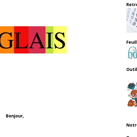
Retro
Feui
Outi
Bonjour,
Notr