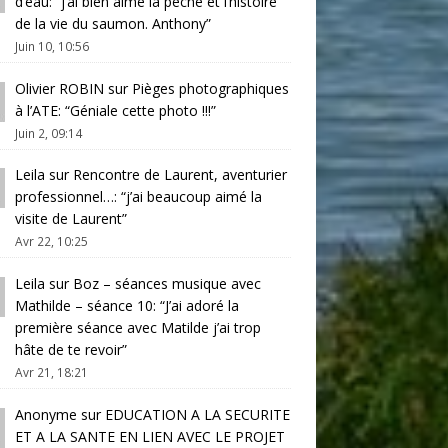
d’eau
: “
j’ai bien aimé la pêche et l’histoire
de la vie du saumon. Anthony
”
Juin 10, 10:56
Olivier ROBIN
sur
Pièges photographiques
à l’ATE
: “
Géniale cette photo !!!
”
Juin 2, 09:14
Leila
sur
Rencontre de Laurent, aventurier
professionnel…
: “
j’ai beaucoup aimé la
visite de Laurent
”
Avr 22, 10:25
Leila
sur
Boz – séances musique avec
Mathilde – séance 10
: “
J’ai adoré la
première séance avec Matilde j’ai trop
hâte de te revoir
”
Avr 21, 18:21
Anonyme
sur
EDUCATION A LA SECURITE
ET A LA SANTE EN LIEN AVEC LE PROJET