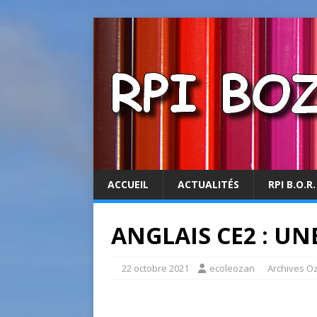
ACCUEIL
ACTUALITÉS
RPI B.O.R.
ANGLAIS CE2 : UN
22 octobre 2021
ecoleozan
Archives O