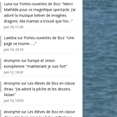
Luna
sur
Portes-ouvertes de Boz
: “
Merci
Mathilde pour ce magnifique spectacle. J’ai
adoré la musique beliver de imagines
dragons. Ma maman a trouvé que l’on…
”
Juin 18, 17:40
Laetitia
sur
Portes-ouvertes de Boz
: “
Une
page se tourne …..
”
Juin 16, 23:16
Anonyme
sur
Europe et Union
européenne
: “
maintenant je suis fort
”
Juin 12, 18:43
Anonyme
sur
Les élèves de Boz en classe
d’eau
: “
J’ai adoré la pêche et les dessins.
Nolan
”
Juin 10, 10:59
Anonyme
sur
Les élèves de Boz en classe