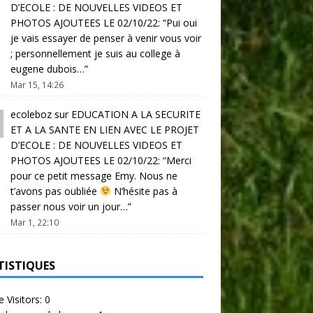
D’ECOLE : DE NOUVELLES VIDEOS ET
PHOTOS AJOUTEES LE 02/10/22
: “
Pui oui
je vais essayer de penser à venir vous voir
; personnellement je suis au college à
eugene dubois…
”
Mar 15, 14:26
ecoleboz
sur
EDUCATION A LA SECURITE
ET A LA SANTE EN LIEN AVEC LE PROJET
D’ECOLE : DE NOUVELLES VIDEOS ET
PHOTOS AJOUTEES LE 02/10/22
: “
Merci
pour ce petit message Emy. Nous ne
t’avons pas oubliée
N’hésite pas à
passer nous voir un jour…
”
Mar 1, 22:10
TISTIQUES
e Visitors:
0