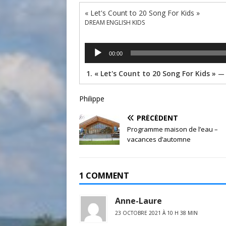
« Let's Count to 20 Song For Kids »
DREAM ENGLISH KIDS
Lecteur
00:00
audio
1.
« Let's Count to 20 Song For Kids »
— 
Philippe
PRÉCÉDENT
Programme maison de l’eau –
vacances d’automne
1 COMMENT
Anne-Laure
23 OCTOBRE 2021 À 10 H 38 MIN