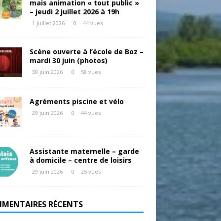
mais animation « tout public »
– jeudi 2 juillet 2026 à 19h
1 juillet 2026
0
44 vues
Scène ouverte à l’école de Boz –
mardi 30 juin (photos)
30 juin 2026
0
58 vues
Agréments piscine et vélo
29 juin 2026
0
44 vues
Assistante maternelle – garde
à domicile – centre de loisirs
29 juin 2026
0
25 vues
MENTAIRES RÉCENTS