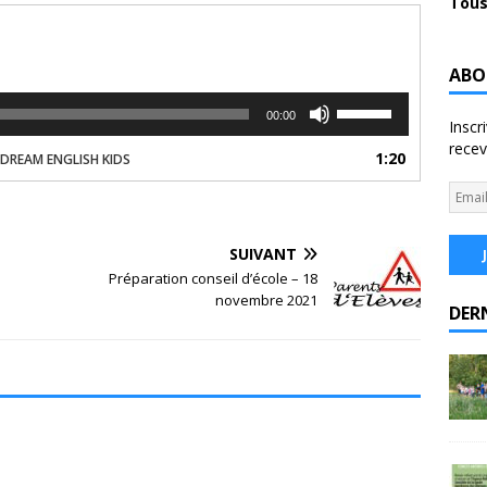
Tous
ABO
Utilisez
00:00
Inscr
les
recev
flèches
1:20
DREAM ENGLISH KIDS
haut/bas
pour
augmenter
ou
SUIVANT
diminuer
Préparation conseil d’école – 18
le
novembre 2021
volume.
DER