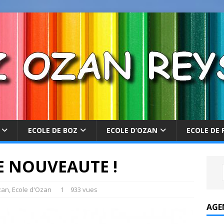
ECOLE DE BOZ
ECOLE D’OZAN
ECOLE DE 
E NOUVEAUTE !
zan
,
Ecole d'Ozan
1
933 vues
AGE