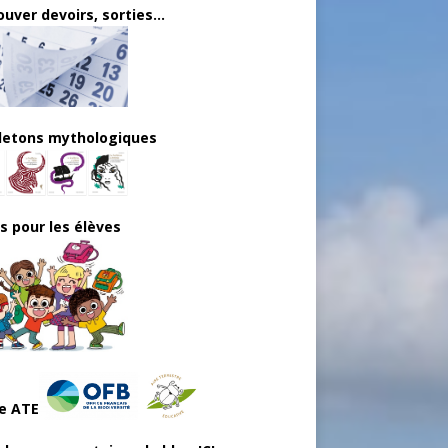
uver devoirs, sorties...
lletons mythologiques
ls pour les élèves
e ATE