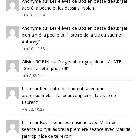
Anonyme
sur
Les élèves de Boz en classe d’eau
: “
J’ai
adoré la pêche et les dessins. Nolan
”
Juin 10, 10:59
Anonyme
sur
Les élèves de Boz en classe d’eau
: “
j’ai
bien aimé la pêche et l’histoire de la vie du saumon.
Anthony
”
Juin 10, 10:56
Olivier ROBIN
sur
Pièges photographiques à l’ATE
:
“
Géniale cette photo !!!
”
Juin 2, 09:14
Leila
sur
Rencontre de Laurent, aventurier
professionnel…
: “
j’ai beaucoup aimé la visite de
Laurent
”
Avr 22, 10:25
Leila
sur
Boz – séances musique avec Mathilde –
séance 10
: “
J’ai adoré la première séance avec Matilde
j’ai trop hâte de te revoir
”