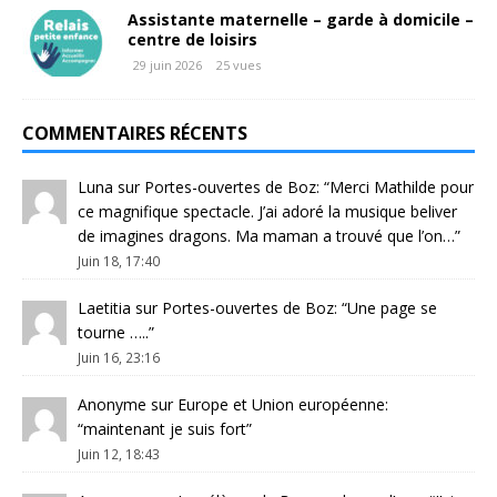
Assistante maternelle – garde à domicile –
centre de loisirs
29 juin 2026
25 vues
COMMENTAIRES RÉCENTS
Luna
sur
Portes-ouvertes de Boz
: “
Merci Mathilde pour
ce magnifique spectacle. J’ai adoré la musique beliver
de imagines dragons. Ma maman a trouvé que l’on…
”
Juin 18, 17:40
Laetitia
sur
Portes-ouvertes de Boz
: “
Une page se
tourne …..
”
Juin 16, 23:16
Anonyme
sur
Europe et Union européenne
:
“
maintenant je suis fort
”
Juin 12, 18:43