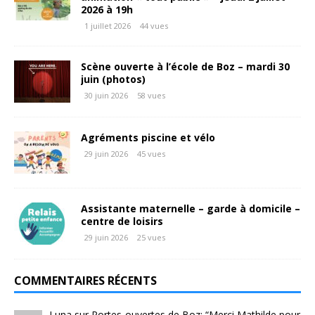
2026 à 19h
1 juillet 2026
44 vues
Scène ouverte à l’école de Boz – mardi 30
juin (photos)
30 juin 2026
58 vues
Agréments piscine et vélo
29 juin 2026
45 vues
Assistante maternelle – garde à domicile –
centre de loisirs
29 juin 2026
25 vues
COMMENTAIRES RÉCENTS
Luna
sur
Portes-ouvertes de Boz
: “
Merci Mathilde pour