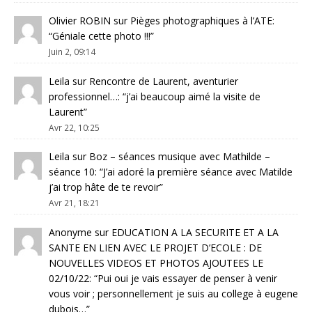
Olivier ROBIN
sur
Pièges photographiques à l’ATE
:
“
Géniale cette photo !!!
”
Juin 2, 09:14
Leila
sur
Rencontre de Laurent, aventurier
professionnel…
: “
j’ai beaucoup aimé la visite de
Laurent
”
Avr 22, 10:25
Leila
sur
Boz – séances musique avec Mathilde –
séance 10
: “
J’ai adoré la première séance avec Matilde
j’ai trop hâte de te revoir
”
Avr 21, 18:21
Anonyme
sur
EDUCATION A LA SECURITE ET A LA
SANTE EN LIEN AVEC LE PROJET D’ECOLE : DE
NOUVELLES VIDEOS ET PHOTOS AJOUTEES LE
02/10/22
: “
Pui oui je vais essayer de penser à venir
vous voir ; personnellement je suis au college à eugene
dubois…
”