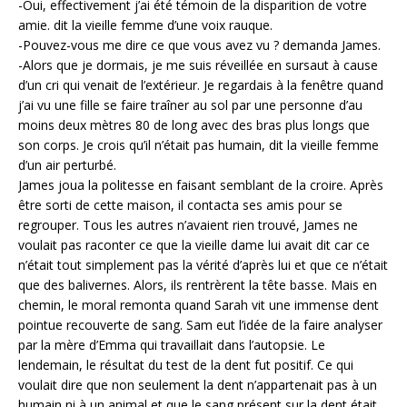
-Oui, effectivement j’ai été témoin de la disparition de votre
amie. dit la vieille femme d’une voix rauque.
-Pouvez-vous me dire ce que vous avez vu ? demanda James.
-Alors que je dormais, je me suis réveillée en sursaut à cause
d’un cri qui venait de l’extérieur. Je regardais à la fenêtre quand
j’ai vu une fille se faire traîner au sol par une personne d’au
moins deux mètres 80 de long avec des bras plus longs que
son corps. Je crois qu’il n’était pas humain, dit la vieille femme
d’un air perturbé.
James joua la politesse en faisant semblant de la croire. Après
être sorti de cette maison, il contacta ses amis pour se
regrouper. Tous les autres n’avaient rien trouvé, James ne
voulait pas raconter ce que la vieille dame lui avait dit car ce
n’était tout simplement pas la vérité d’après lui et que ce n’était
que des balivernes. Alors, ils rentrèrent la tête basse. Mais en
chemin, le moral remonta quand Sarah vit une immense dent
pointue recouverte de sang. Sam eut l’idée de la faire analyser
par la mère d’Emma qui travaillait dans l’autopsie. Le
lendemain, le résultat du test de la dent fut positif. Ce qui
voulait dire que non seulement la dent n’appartenait pas à un
humain ni à un animal et que le sang présent sur la dent était