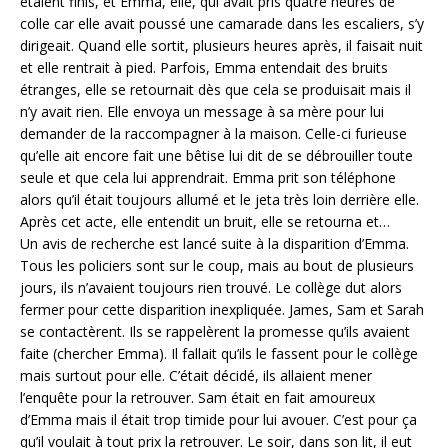
étaient finis, et Emma, elle, qui avait pris quatre heures de
colle car elle avait poussé une camarade dans les escaliers, s’y
dirigeait. Quand elle sortit, plusieurs heures après, il faisait nuit
et elle rentrait à pied. Parfois, Emma entendait des bruits
étranges, elle se retournait dès que cela se produisait mais il
n’y avait rien. Elle envoya un message à sa mère pour lui
demander de la raccompagner à la maison. Celle-ci furieuse
qu’elle ait encore fait une bêtise lui dit de se débrouiller toute
seule et que cela lui apprendrait. Emma prit son téléphone
alors qu’il était toujours allumé et le jeta très loin derrière elle.
Après cet acte, elle entendit un bruit, elle se retourna et…
Un avis de recherche est lancé suite à la disparition d’Emma.
Tous les policiers sont sur le coup, mais au bout de plusieurs
jours, ils n’avaient toujours rien trouvé. Le collège dut alors
fermer pour cette disparition inexpliquée. James, Sam et Sarah
se contactèrent. Ils se rappelèrent la promesse qu’ils avaient
faite (chercher Emma). Il fallait qu’ils le fassent pour le collège
mais surtout pour elle. C’était décidé, ils allaient mener
l’enquête pour la retrouver. Sam était en fait amoureux
d’Emma mais il était trop timide pour lui avouer. C’est pour ça
qu’il voulait à tout prix la retrouver. Le soir, dans son lit, il eut