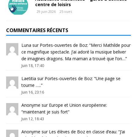
centre de loisirs
29 juin 2026
25 vues
COMMENTAIRES RÉCENTS
Luna
sur
Portes-ouvertes de Boz
: “
Merci Mathilde pour
ce magnifique spectacle. J’ai adoré la musique beliver
de imagines dragons. Ma maman a trouvé que l’on…
”
Juin 18, 17:40
Laetitia
sur
Portes-ouvertes de Boz
: “
Une page se
tourne …..
”
Juin 16, 23:16
Anonyme
sur
Europe et Union européenne
:
“
maintenant je suis fort
”
Juin 12, 18:43
Anonyme
sur
Les élèves de Boz en classe d’eau
: “
J’ai