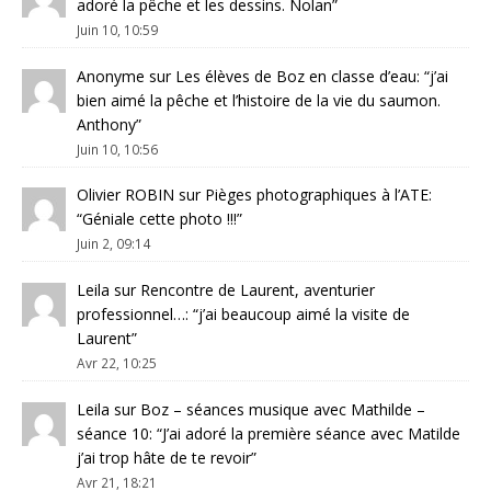
adoré la pêche et les dessins. Nolan
”
Juin 10, 10:59
Anonyme
sur
Les élèves de Boz en classe d’eau
: “
j’ai
bien aimé la pêche et l’histoire de la vie du saumon.
Anthony
”
Juin 10, 10:56
Olivier ROBIN
sur
Pièges photographiques à l’ATE
:
“
Géniale cette photo !!!
”
Juin 2, 09:14
Leila
sur
Rencontre de Laurent, aventurier
professionnel…
: “
j’ai beaucoup aimé la visite de
Laurent
”
Avr 22, 10:25
Leila
sur
Boz – séances musique avec Mathilde –
séance 10
: “
J’ai adoré la première séance avec Matilde
j’ai trop hâte de te revoir
”
Avr 21, 18:21