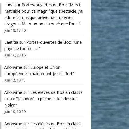
Luna
sur
Portes-ouvertes de Boz
: “
Merci
Mathilde pour ce magnifique spectacle. J’ai
adoré la musique beliver de imagines
dragons. Ma maman a trouvé que l’on…
”
Juin 18, 17:40
Laetitia
sur
Portes-ouvertes de Boz
: “
Une
page se tourne …..
”
Juin 16, 23:16
Anonyme
sur
Europe et Union
européenne
: “
maintenant je suis fort
”
Juin 12, 18:43
Anonyme
sur
Les élèves de Boz en classe
d’eau
: “
J’ai adoré la pêche et les dessins.
Nolan
”
Juin 10, 10:59
Anonyme
sur
Les élèves de Boz en classe