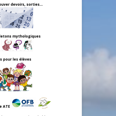
uver devoirs, sorties...
lletons mythologiques
ls pour les élèves
e ATE