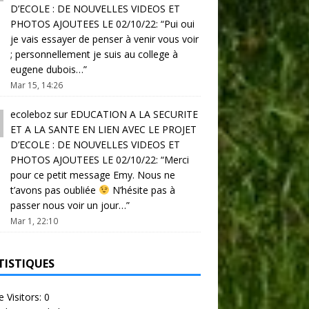
D’ECOLE : DE NOUVELLES VIDEOS ET
PHOTOS AJOUTEES LE 02/10/22
: “
Pui oui
je vais essayer de penser à venir vous voir
; personnellement je suis au college à
eugene dubois…
”
Mar 15, 14:26
ecoleboz
sur
EDUCATION A LA SECURITE
ET A LA SANTE EN LIEN AVEC LE PROJET
D’ECOLE : DE NOUVELLES VIDEOS ET
PHOTOS AJOUTEES LE 02/10/22
: “
Merci
pour ce petit message Emy. Nous ne
t’avons pas oubliée
N’hésite pas à
passer nous voir un jour…
”
Mar 1, 22:10
TISTIQUES
e Visitors:
0