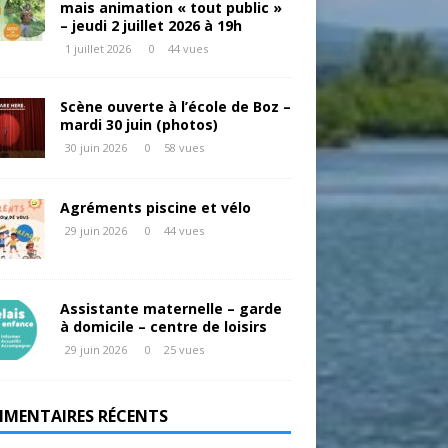
mais animation « tout public »
– jeudi 2 juillet 2026 à 19h
1 juillet 2026
0
44 vues
Scène ouverte à l’école de Boz –
mardi 30 juin (photos)
30 juin 2026
0
58 vues
Agréments piscine et vélo
29 juin 2026
0
44 vues
Assistante maternelle – garde
à domicile – centre de loisirs
29 juin 2026
0
25 vues
MENTAIRES RÉCENTS