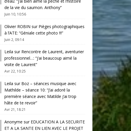
d’eau
: “
j’ai bien aimé la pêche et l’histoire
de la vie du saumon. Anthony
”
Juin 10, 10:56
Olivier ROBIN
sur
Pièges photographiques
à l’ATE
: “
Géniale cette photo !!!
”
Juin 2, 09:14
Leila
sur
Rencontre de Laurent, aventurier
professionnel…
: “
j’ai beaucoup aimé la
visite de Laurent
”
Avr 22, 10:25
Leila
sur
Boz – séances musique avec
Mathilde – séance 10
: “
J’ai adoré la
première séance avec Matilde j’ai trop
hâte de te revoir
”
Avr 21, 18:21
Anonyme
sur
EDUCATION A LA SECURITE
ET A LA SANTE EN LIEN AVEC LE PROJET