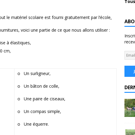
Tous
I
out le matériel scolaire est fourni gratuitement par l’école
.
ABO
rnitures, voici une partie de ce que nous allons utiliser :
Inscr
recev
se à élastiques,
30 cm,
o Un surligneur,
o Un bâton de colle,
DER
o Une paire de ciseaux,
o Un compas simple,
o Une équerre.