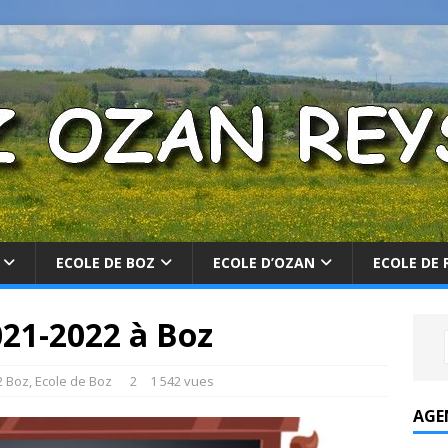
ECOLE DE BOZ
ECOLE D’OZAN
ECOLE DE 
021-2022 à Boz
2 Boz
,
Ecole de Boz
2
1 542 vues
AGE