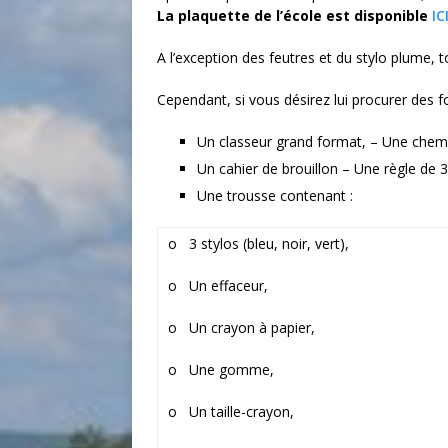
La plaquette de l’école est disponible
IC
A l’exception des feutres et du stylo plume, t
Cependant, si vous désirez lui procurer des fou
Un classeur grand format, – Une chemi
Un cahier de brouillon – Une règle de 
Une trousse contenant :
o 3 stylos (bleu, noir, vert),
o Un effaceur,
o Un crayon à papier,
o Une gomme,
o Un taille-crayon,