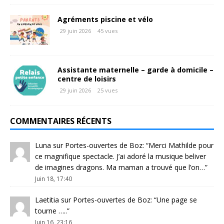
Agréments piscine et vélo
29 juin 2026
45 vues
Assistante maternelle – garde à domicile –
centre de loisirs
29 juin 2026
25 vues
COMMENTAIRES RÉCENTS
Luna
sur
Portes-ouvertes de Boz
: “
Merci Mathilde pour
ce magnifique spectacle. J’ai adoré la musique beliver
de imagines dragons. Ma maman a trouvé que l’on…
”
Juin 18, 17:40
Laetitia
sur
Portes-ouvertes de Boz
: “
Une page se
tourne …..
”
Juin 16, 23:16