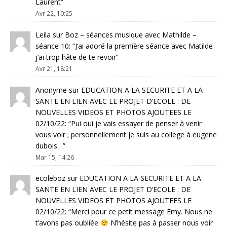
Laurent
”
Avr 22, 10:25
Leila
sur
Boz – séances musique avec Mathilde –
séance 10
: “
J’ai adoré la première séance avec Matilde
j’ai trop hâte de te revoir
”
Avr 21, 18:21
Anonyme
sur
EDUCATION A LA SECURITE ET A LA
SANTE EN LIEN AVEC LE PROJET D’ECOLE : DE
NOUVELLES VIDEOS ET PHOTOS AJOUTEES LE
02/10/22
: “
Pui oui je vais essayer de penser à venir
vous voir ; personnellement je suis au college à eugene
dubois…
”
Mar 15, 14:26
ecoleboz
sur
EDUCATION A LA SECURITE ET A LA
SANTE EN LIEN AVEC LE PROJET D’ECOLE : DE
NOUVELLES VIDEOS ET PHOTOS AJOUTEES LE
02/10/22
: “
Merci pour ce petit message Emy. Nous ne
t’avons pas oubliée
N’hésite pas à passer nous voir