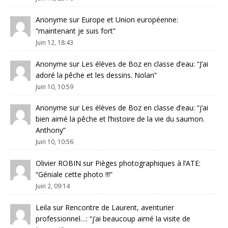
Anonyme
sur
Europe et Union européenne
:
“
maintenant je suis fort
”
Juin 12, 18:43
Anonyme
sur
Les élèves de Boz en classe d’eau
: “
J’ai
adoré la pêche et les dessins. Nolan
”
Juin 10, 10:59
Anonyme
sur
Les élèves de Boz en classe d’eau
: “
j’ai
bien aimé la pêche et l’histoire de la vie du saumon.
Anthony
”
Juin 10, 10:56
Olivier ROBIN
sur
Pièges photographiques à l’ATE
:
“
Géniale cette photo !!!
”
Juin 2, 09:14
Leila
sur
Rencontre de Laurent, aventurier
professionnel…
: “
j’ai beaucoup aimé la visite de