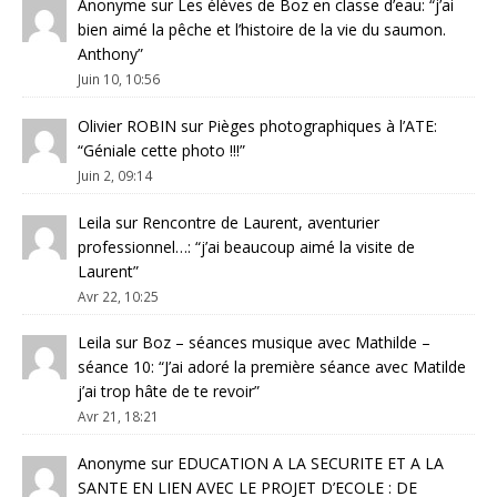
Anonyme
sur
Les élèves de Boz en classe d’eau
: “
j’ai
bien aimé la pêche et l’histoire de la vie du saumon.
Anthony
”
Juin 10, 10:56
Olivier ROBIN
sur
Pièges photographiques à l’ATE
:
“
Géniale cette photo !!!
”
Juin 2, 09:14
Leila
sur
Rencontre de Laurent, aventurier
professionnel…
: “
j’ai beaucoup aimé la visite de
Laurent
”
Avr 22, 10:25
Leila
sur
Boz – séances musique avec Mathilde –
séance 10
: “
J’ai adoré la première séance avec Matilde
j’ai trop hâte de te revoir
”
Avr 21, 18:21
Anonyme
sur
EDUCATION A LA SECURITE ET A LA
SANTE EN LIEN AVEC LE PROJET D’ECOLE : DE