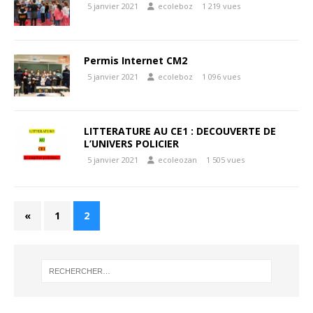
5 janvier 2021
ecoleboz
1 219 vues
Permis Internet CM2
5 janvier 2021
ecoleboz
1 096 vues
LITTERATURE AU CE1 : DECOUVERTE DE
L’UNIVERS POLICIER
5 janvier 2021
ecoleozan
1 505 vues
«
1
2