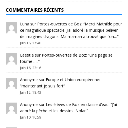
COMMENTAIRES RÉCENTS
Luna
sur
Portes-ouvertes de Boz
: “
Merci Mathilde pour
ce magnifique spectacle. J’ai adoré la musique beliver
de imagines dragons. Ma maman a trouvé que l’on…
”
Juin 18, 17:40
Laetitia
sur
Portes-ouvertes de Boz
: “
Une page se
tourne …..
”
Juin 16, 23:16
Anonyme
sur
Europe et Union européenne
:
“
maintenant je suis fort
”
Juin 12, 18:43
Anonyme
sur
Les élèves de Boz en classe d’eau
: “
J’ai
adoré la pêche et les dessins. Nolan
”
Juin 10, 10:59