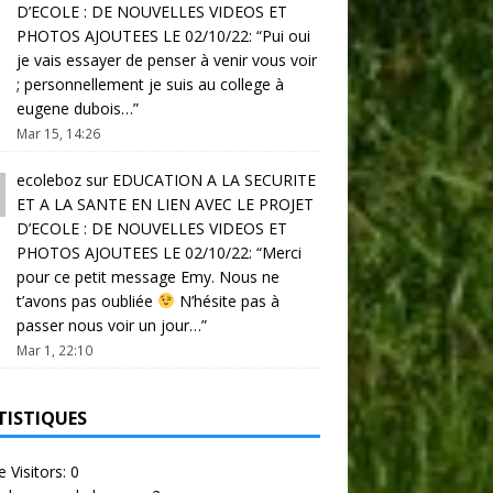
D’ECOLE : DE NOUVELLES VIDEOS ET
PHOTOS AJOUTEES LE 02/10/22
: “
Pui oui
je vais essayer de penser à venir vous voir
; personnellement je suis au college à
eugene dubois…
”
Mar 15, 14:26
ecoleboz
sur
EDUCATION A LA SECURITE
ET A LA SANTE EN LIEN AVEC LE PROJET
D’ECOLE : DE NOUVELLES VIDEOS ET
PHOTOS AJOUTEES LE 02/10/22
: “
Merci
pour ce petit message Emy. Nous ne
t’avons pas oubliée
N’hésite pas à
passer nous voir un jour…
”
Mar 1, 22:10
TISTIQUES
e Visitors:
0