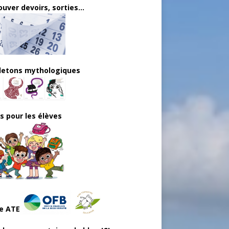
uver devoirs, sorties...
lletons mythologiques
ls pour les élèves
e ATE