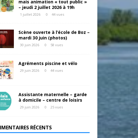
mais animation « tout public »
– jeudi 2 juillet 2026 à 19h
1 juillet 2026
0
44 vues
Scène ouverte à l’école de Boz –
mardi 30 juin (photos)
30 juin 2026
0
58 vues
Agréments piscine et vélo
29 juin 2026
0
44 vues
Assistante maternelle – garde
à domicile – centre de loisirs
29 juin 2026
0
25 vues
MENTAIRES RÉCENTS