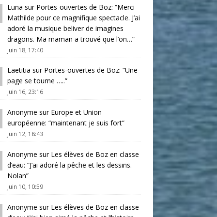
Luna
sur
Portes-ouvertes de Boz
: “
Merci
Mathilde pour ce magnifique spectacle. J’ai
adoré la musique beliver de imagines
dragons. Ma maman a trouvé que l’on…
”
Juin 18, 17:40
Laetitia
sur
Portes-ouvertes de Boz
: “
Une
page se tourne …..
”
Juin 16, 23:16
Anonyme
sur
Europe et Union
européenne
: “
maintenant je suis fort
”
Juin 12, 18:43
Anonyme
sur
Les élèves de Boz en classe
d’eau
: “
J’ai adoré la pêche et les dessins.
Nolan
”
Juin 10, 10:59
Anonyme
sur
Les élèves de Boz en classe