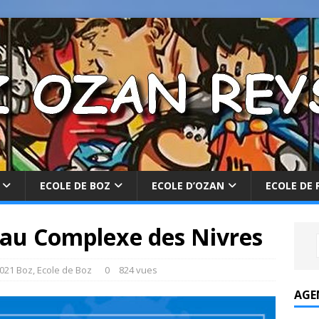
ECOLE DE BOZ
ECOLE D’OZAN
ECOLE DE 
s au Complexe des Nivres
021 Boz
,
Ecole de Boz
0
824 vues
AGE