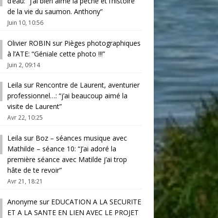
d’eau
: “
j’ai bien aimé la pêche et l’histoire
de la vie du saumon. Anthony
”
Juin 10, 10:56
Olivier ROBIN
sur
Pièges photographiques
à l’ATE
: “
Géniale cette photo !!!
”
Juin 2, 09:14
Leila
sur
Rencontre de Laurent, aventurier
professionnel…
: “
j’ai beaucoup aimé la
visite de Laurent
”
Avr 22, 10:25
Leila
sur
Boz – séances musique avec
Mathilde – séance 10
: “
J’ai adoré la
première séance avec Matilde j’ai trop
hâte de te revoir
”
Avr 21, 18:21
Anonyme
sur
EDUCATION A LA SECURITE
ET A LA SANTE EN LIEN AVEC LE PROJET