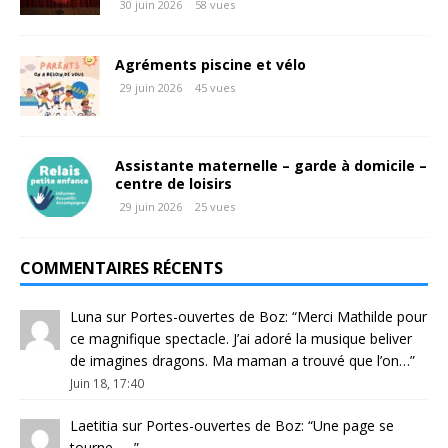
30 juin 2026
58 vues
Agréments piscine et vélo
29 juin 2026
45 vues
Assistante maternelle – garde à domicile –
centre de loisirs
29 juin 2026
25 vues
COMMENTAIRES RÉCENTS
Luna
sur
Portes-ouvertes de Boz
: “
Merci Mathilde pour
ce magnifique spectacle. J’ai adoré la musique beliver
de imagines dragons. Ma maman a trouvé que l’on…
”
Juin 18, 17:40
Laetitia
sur
Portes-ouvertes de Boz
: “
Une page se
tourne …..
”