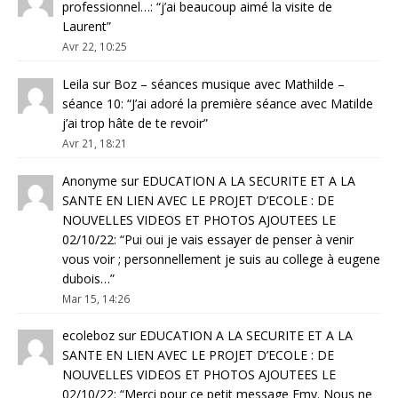
professionnel…
: “
j’ai beaucoup aimé la visite de
Laurent
”
Avr 22, 10:25
Leila
sur
Boz – séances musique avec Mathilde –
séance 10
: “
J’ai adoré la première séance avec Matilde
j’ai trop hâte de te revoir
”
Avr 21, 18:21
Anonyme
sur
EDUCATION A LA SECURITE ET A LA
SANTE EN LIEN AVEC LE PROJET D’ECOLE : DE
NOUVELLES VIDEOS ET PHOTOS AJOUTEES LE
02/10/22
: “
Pui oui je vais essayer de penser à venir
vous voir ; personnellement je suis au college à eugene
dubois…
”
Mar 15, 14:26
ecoleboz
sur
EDUCATION A LA SECURITE ET A LA
SANTE EN LIEN AVEC LE PROJET D’ECOLE : DE
NOUVELLES VIDEOS ET PHOTOS AJOUTEES LE
02/10/22
: “
Merci pour ce petit message Emy. Nous ne