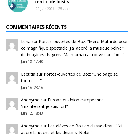
centre de loisirs
29 juin 2026
25 vues
COMMENTAIRES RÉCENTS
Luna
sur
Portes-ouvertes de Boz
: “
Merci Mathilde pour
ce magnifique spectacle. J’ai adoré la musique beliver
de imagines dragons. Ma maman a trouvé que l’on…
”
Juin 18, 17:40
Laetitia
sur
Portes-ouvertes de Boz
: “
Une page se
tourne …..
”
Juin 16, 23:16
Anonyme
sur
Europe et Union européenne
:
“
maintenant je suis fort
”
Juin 12, 18:43
Anonyme
sur
Les élèves de Boz en classe d’eau
: “
J’ai
adoré la pêche et les dessins. Nolan
”