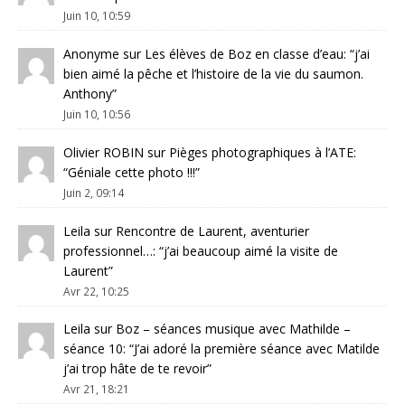
Juin 10, 10:59
Anonyme
sur
Les élèves de Boz en classe d’eau
: “
j’ai
bien aimé la pêche et l’histoire de la vie du saumon.
Anthony
”
Juin 10, 10:56
Olivier ROBIN
sur
Pièges photographiques à l’ATE
:
“
Géniale cette photo !!!
”
Juin 2, 09:14
Leila
sur
Rencontre de Laurent, aventurier
professionnel…
: “
j’ai beaucoup aimé la visite de
Laurent
”
Avr 22, 10:25
Leila
sur
Boz – séances musique avec Mathilde –
séance 10
: “
J’ai adoré la première séance avec Matilde
j’ai trop hâte de te revoir
”
Avr 21, 18:21