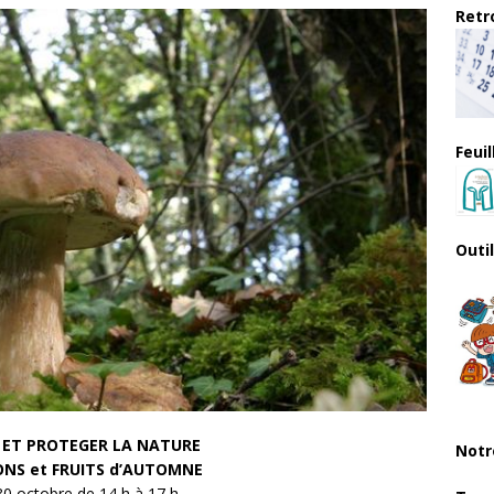
Retro
Feui
Outi
 ET PROTEGER LA NATURE
Notr
S et FRUITS d’AUTOMNE
30 octobre de 14 h à 17 h