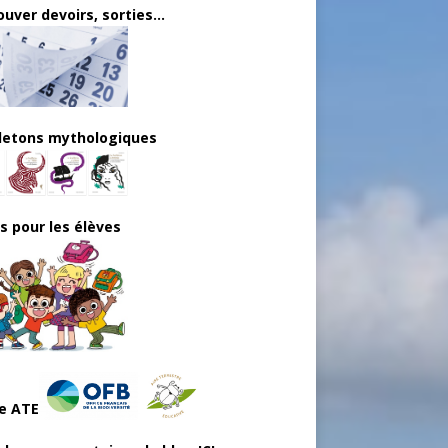
uver devoirs, sorties...
lletons mythologiques
ls pour les élèves
e ATE