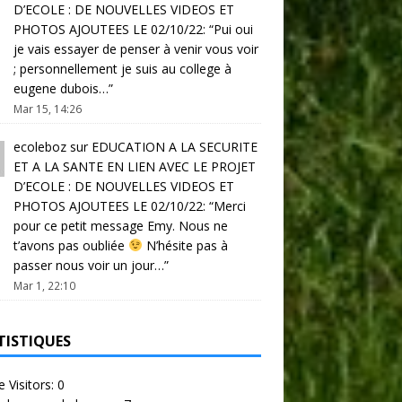
D’ECOLE : DE NOUVELLES VIDEOS ET
PHOTOS AJOUTEES LE 02/10/22
: “
Pui oui
je vais essayer de penser à venir vous voir
; personnellement je suis au college à
eugene dubois…
”
Mar 15, 14:26
ecoleboz
sur
EDUCATION A LA SECURITE
ET A LA SANTE EN LIEN AVEC LE PROJET
D’ECOLE : DE NOUVELLES VIDEOS ET
PHOTOS AJOUTEES LE 02/10/22
: “
Merci
pour ce petit message Emy. Nous ne
t’avons pas oubliée
N’hésite pas à
passer nous voir un jour…
”
Mar 1, 22:10
TISTIQUES
e Visitors:
0