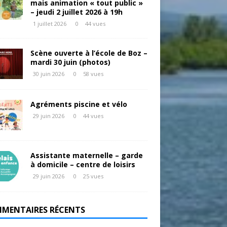
mais animation « tout public »
– jeudi 2 juillet 2026 à 19h
1 juillet 2026
0
44 vues
Scène ouverte à l’école de Boz –
mardi 30 juin (photos)
30 juin 2026
0
58 vues
Agréments piscine et vélo
29 juin 2026
0
44 vues
Assistante maternelle – garde
à domicile – centre de loisirs
29 juin 2026
0
25 vues
MENTAIRES RÉCENTS