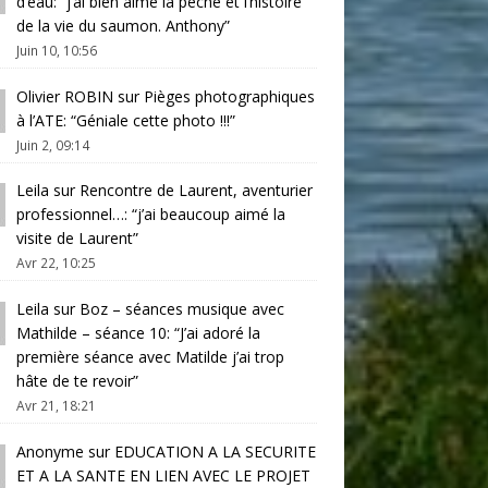
d’eau
: “
j’ai bien aimé la pêche et l’histoire
de la vie du saumon. Anthony
”
Juin 10, 10:56
Olivier ROBIN
sur
Pièges photographiques
à l’ATE
: “
Géniale cette photo !!!
”
Juin 2, 09:14
Leila
sur
Rencontre de Laurent, aventurier
professionnel…
: “
j’ai beaucoup aimé la
visite de Laurent
”
Avr 22, 10:25
Leila
sur
Boz – séances musique avec
Mathilde – séance 10
: “
J’ai adoré la
première séance avec Matilde j’ai trop
hâte de te revoir
”
Avr 21, 18:21
Anonyme
sur
EDUCATION A LA SECURITE
ET A LA SANTE EN LIEN AVEC LE PROJET