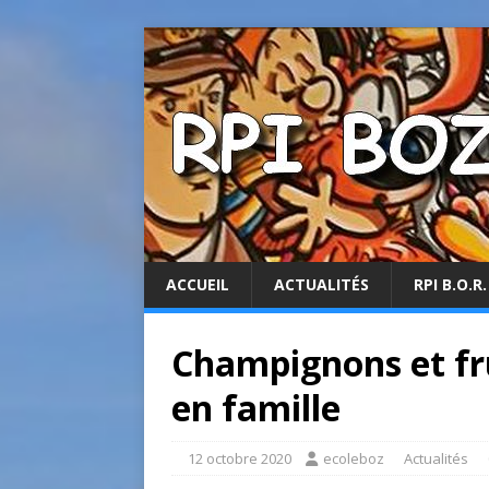
ACCUEIL
ACTUALITÉS
RPI B.O.R.
Champignons et fru
en famille
12 octobre 2020
ecoleboz
Actualités