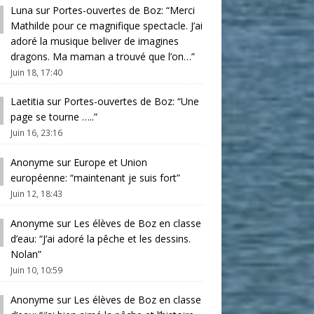
Luna
sur
Portes-ouvertes de Boz
: “
Merci
Mathilde pour ce magnifique spectacle. J’ai
adoré la musique beliver de imagines
dragons. Ma maman a trouvé que l’on…
”
Juin 18, 17:40
Laetitia
sur
Portes-ouvertes de Boz
: “
Une
page se tourne …..
”
Juin 16, 23:16
Anonyme
sur
Europe et Union
européenne
: “
maintenant je suis fort
”
Juin 12, 18:43
Anonyme
sur
Les élèves de Boz en classe
d’eau
: “
J’ai adoré la pêche et les dessins.
Nolan
”
Juin 10, 10:59
Anonyme
sur
Les élèves de Boz en classe