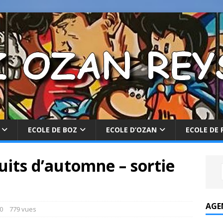
ECOLE DE BOZ
ECOLE D’OZAN
ECOLE DE 
its d’automne – sortie
AGE
0
779 vues