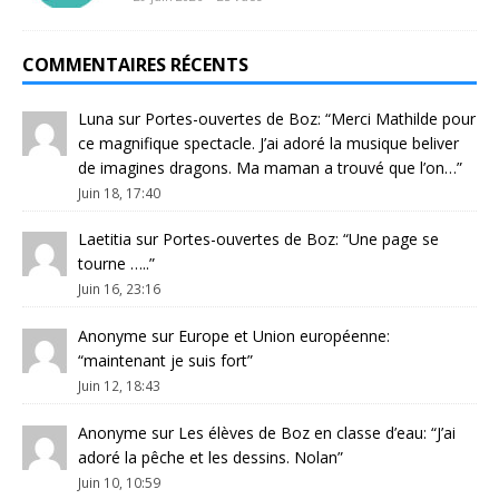
COMMENTAIRES RÉCENTS
Luna
sur
Portes-ouvertes de Boz
: “
Merci Mathilde pour
ce magnifique spectacle. J’ai adoré la musique beliver
de imagines dragons. Ma maman a trouvé que l’on…
”
Juin 18, 17:40
Laetitia
sur
Portes-ouvertes de Boz
: “
Une page se
tourne …..
”
Juin 16, 23:16
Anonyme
sur
Europe et Union européenne
:
“
maintenant je suis fort
”
Juin 12, 18:43
Anonyme
sur
Les élèves de Boz en classe d’eau
: “
J’ai
adoré la pêche et les dessins. Nolan
”
Juin 10, 10:59