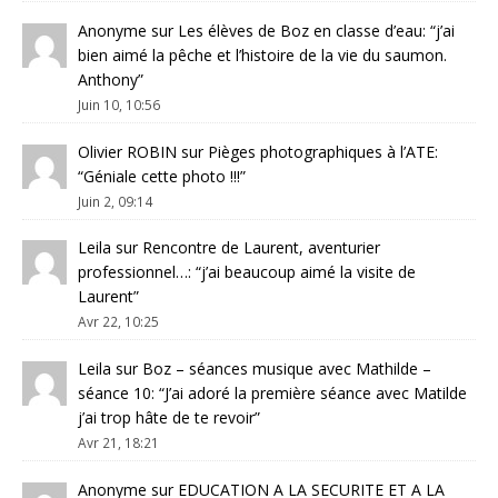
Anonyme
sur
Les élèves de Boz en classe d’eau
: “
j’ai
bien aimé la pêche et l’histoire de la vie du saumon.
Anthony
”
Juin 10, 10:56
Olivier ROBIN
sur
Pièges photographiques à l’ATE
:
“
Géniale cette photo !!!
”
Juin 2, 09:14
Leila
sur
Rencontre de Laurent, aventurier
professionnel…
: “
j’ai beaucoup aimé la visite de
Laurent
”
Avr 22, 10:25
Leila
sur
Boz – séances musique avec Mathilde –
séance 10
: “
J’ai adoré la première séance avec Matilde
j’ai trop hâte de te revoir
”
Avr 21, 18:21
Anonyme
sur
EDUCATION A LA SECURITE ET A LA