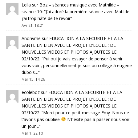
Leila
sur
Boz – séances musique avec Mathilde –
séance 10
: “
J’ai adoré la première séance avec Matilde
j’ai trop hâte de te revoir
”
Avr 21, 18:21
Anonyme
sur
EDUCATION A LA SECURITE ET A LA
SANTE EN LIEN AVEC LE PROJET D’ECOLE : DE
NOUVELLES VIDEOS ET PHOTOS AJOUTEES LE
02/10/22
: “
Pui oui je vais essayer de penser à venir
vous voir ; personnellement je suis au college à eugene
dubois…
”
Mar 15, 14:26
ecoleboz
sur
EDUCATION A LA SECURITE ET A LA
SANTE EN LIEN AVEC LE PROJET D’ECOLE : DE
NOUVELLES VIDEOS ET PHOTOS AJOUTEES LE
02/10/22
: “
Merci pour ce petit message Emy. Nous ne
t’avons pas oubliée
N’hésite pas à passer nous voir
un jour…
”
Mar 1, 22:10