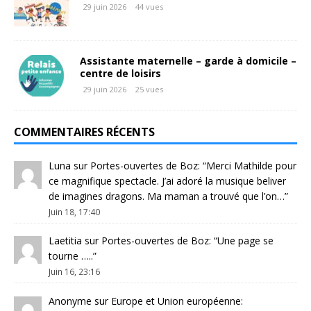
29 juin 2026
44 vues
Assistante maternelle – garde à domicile –
centre de loisirs
29 juin 2026
25 vues
COMMENTAIRES RÉCENTS
Luna
sur
Portes-ouvertes de Boz
: “
Merci Mathilde pour
ce magnifique spectacle. J’ai adoré la musique beliver
de imagines dragons. Ma maman a trouvé que l’on…
”
Juin 18, 17:40
Laetitia
sur
Portes-ouvertes de Boz
: “
Une page se
tourne …..
”
Juin 16, 23:16
Anonyme
sur
Europe et Union européenne
: