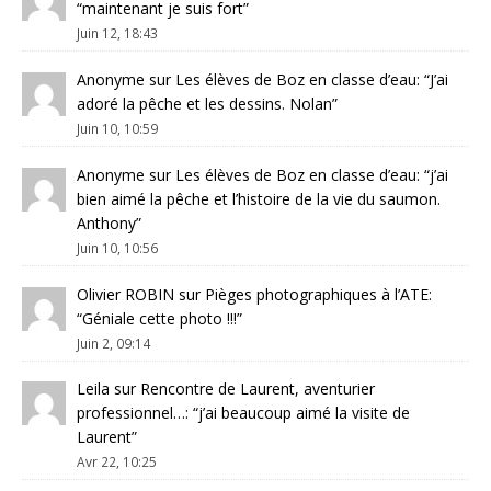
“
maintenant je suis fort
”
Juin 12, 18:43
Anonyme
sur
Les élèves de Boz en classe d’eau
: “
J’ai
adoré la pêche et les dessins. Nolan
”
Juin 10, 10:59
Anonyme
sur
Les élèves de Boz en classe d’eau
: “
j’ai
bien aimé la pêche et l’histoire de la vie du saumon.
Anthony
”
Juin 10, 10:56
Olivier ROBIN
sur
Pièges photographiques à l’ATE
:
“
Géniale cette photo !!!
”
Juin 2, 09:14
Leila
sur
Rencontre de Laurent, aventurier
professionnel…
: “
j’ai beaucoup aimé la visite de
Laurent
”
Avr 22, 10:25