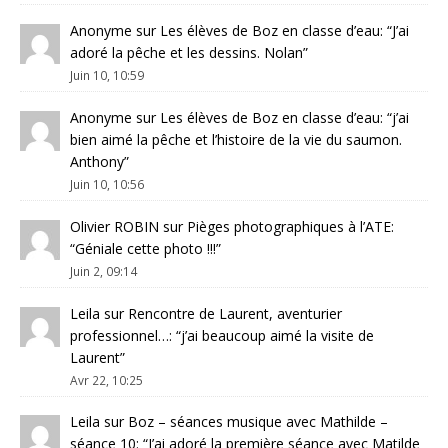
Anonyme
sur
Les élèves de Boz en classe d’eau
: “
J’ai
adoré la pêche et les dessins. Nolan
”
Juin 10, 10:59
Anonyme
sur
Les élèves de Boz en classe d’eau
: “
j’ai
bien aimé la pêche et l’histoire de la vie du saumon.
Anthony
”
Juin 10, 10:56
Olivier ROBIN
sur
Pièges photographiques à l’ATE
:
“
Géniale cette photo !!!
”
Juin 2, 09:14
Leila
sur
Rencontre de Laurent, aventurier
professionnel…
: “
j’ai beaucoup aimé la visite de
Laurent
”
Avr 22, 10:25
Leila
sur
Boz – séances musique avec Mathilde –
séance 10
: “
J’ai adoré la première séance avec Matilde