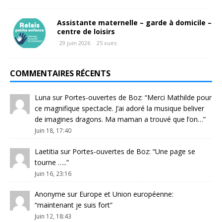
Assistante maternelle – garde à domicile –
centre de loisirs
29 juin 2026
25 vues
COMMENTAIRES RÉCENTS
Luna
sur
Portes-ouvertes de Boz
: “
Merci Mathilde pour
ce magnifique spectacle. J’ai adoré la musique beliver
de imagines dragons. Ma maman a trouvé que l’on…
”
Juin 18, 17:40
Laetitia
sur
Portes-ouvertes de Boz
: “
Une page se
tourne …..
”
Juin 16, 23:16
Anonyme
sur
Europe et Union européenne
:
“
maintenant je suis fort
”
Juin 12, 18:43