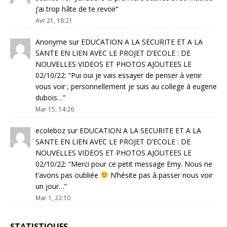
j’ai trop hâte de te revoir
”
Avr 21, 18:21
Anonyme
sur
EDUCATION A LA SECURITE ET A LA
SANTE EN LIEN AVEC LE PROJET D’ECOLE : DE
NOUVELLES VIDEOS ET PHOTOS AJOUTEES LE
02/10/22
: “
Pui oui je vais essayer de penser à venir
vous voir ; personnellement je suis au college à eugene
dubois…
”
Mar 15, 14:26
ecoleboz
sur
EDUCATION A LA SECURITE ET A LA
SANTE EN LIEN AVEC LE PROJET D’ECOLE : DE
NOUVELLES VIDEOS ET PHOTOS AJOUTEES LE
02/10/22
: “
Merci pour ce petit message Emy. Nous ne
t’avons pas oubliée
N’hésite pas à passer nous voir
un jour…
”
Mar 1, 22:10
STATISTIQUES