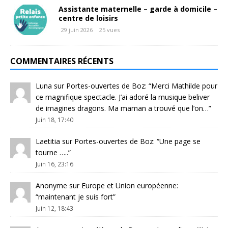
Assistante maternelle – garde à domicile –
centre de loisirs
29 juin 2026
25 vues
COMMENTAIRES RÉCENTS
Luna
sur
Portes-ouvertes de Boz
: “
Merci Mathilde pour
ce magnifique spectacle. J’ai adoré la musique beliver
de imagines dragons. Ma maman a trouvé que l’on…
”
Juin 18, 17:40
Laetitia
sur
Portes-ouvertes de Boz
: “
Une page se
tourne …..
”
Juin 16, 23:16
Anonyme
sur
Europe et Union européenne
:
“
maintenant je suis fort
”
Juin 12, 18:43