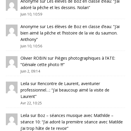
Anonyme
sur
Les élèves de Boz en classe d’eau
: “
J’ai
adoré la pêche et les dessins. Nolan
”
Juin 10, 10:59
Anonyme
sur
Les élèves de Boz en classe d’eau
: “
j’ai
bien aimé la pêche et l’histoire de la vie du saumon.
Anthony
”
Juin 10, 10:56
Olivier ROBIN
sur
Pièges photographiques à l’ATE
:
“
Géniale cette photo !!!
”
Juin 2, 09:14
Leila
sur
Rencontre de Laurent, aventurier
professionnel…
: “
j’ai beaucoup aimé la visite de
Laurent
”
Avr 22, 10:25
Leila
sur
Boz – séances musique avec Mathilde –
séance 10
: “
J’ai adoré la première séance avec Matilde
j’ai trop hâte de te revoir
”