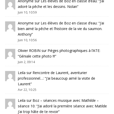
Anonyme
sur
Les élèves de Boz en classe d’eau
: “
J’ai
adoré la pêche et les dessins. Nolan
”
Juin 10, 10:59
Anonyme
sur
Les élèves de Boz en classe d’eau
: “
j’ai
bien aimé la pêche et l’histoire de la vie du saumon.
Anthony
”
Juin 10, 10:56
Olivier ROBIN
sur
Pièges photographiques à l’ATE
:
“
Géniale cette photo !!!
”
Juin 2, 09:14
Leila
sur
Rencontre de Laurent, aventurier
professionnel…
: “
j’ai beaucoup aimé la visite de
Laurent
”
Avr 22, 10:25
Leila
sur
Boz – séances musique avec Mathilde –
séance 10
: “
J’ai adoré la première séance avec Matilde
j’ai trop hâte de te revoir
”