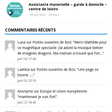
Assistante maternelle – garde à domicile –
centre de loisirs
29 juin 2026
25 vues
COMMENTAIRES RÉCENTS
Luna
sur
Portes-ouvertes de Boz
: “
Merci Mathilde pour
ce magnifique spectacle. J’ai adoré la musique beliver
de imagines dragons. Ma maman a trouvé que l’on…
”
Juin 18, 17:40
Laetitia
sur
Portes-ouvertes de Boz
: “
Une page se
tourne …..
”
Juin 16, 23:16
Anonyme
sur
Europe et Union européenne
:
“
maintenant je suis fort
”
Juin 12, 18:43