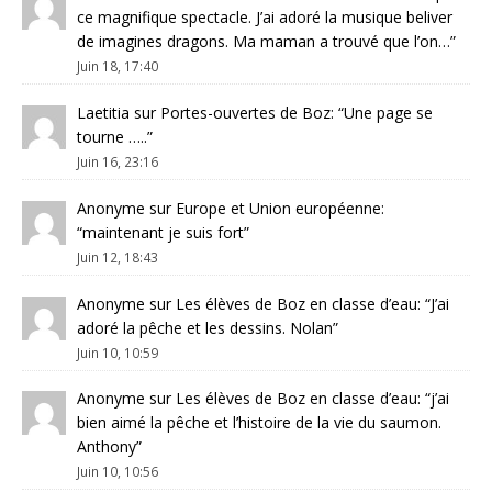
ce magnifique spectacle. J’ai adoré la musique beliver
de imagines dragons. Ma maman a trouvé que l’on…
”
Juin 18, 17:40
Laetitia
sur
Portes-ouvertes de Boz
: “
Une page se
tourne …..
”
Juin 16, 23:16
Anonyme
sur
Europe et Union européenne
:
“
maintenant je suis fort
”
Juin 12, 18:43
Anonyme
sur
Les élèves de Boz en classe d’eau
: “
J’ai
adoré la pêche et les dessins. Nolan
”
Juin 10, 10:59
Anonyme
sur
Les élèves de Boz en classe d’eau
: “
j’ai
bien aimé la pêche et l’histoire de la vie du saumon.
Anthony
”
Juin 10, 10:56