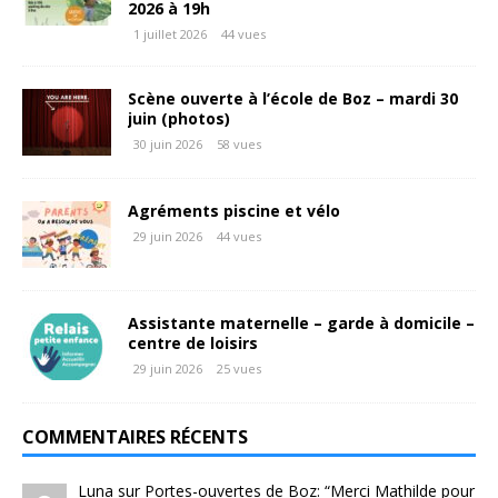
2026 à 19h
1 juillet 2026
44 vues
Scène ouverte à l’école de Boz – mardi 30
juin (photos)
30 juin 2026
58 vues
Agréments piscine et vélo
29 juin 2026
44 vues
Assistante maternelle – garde à domicile –
centre de loisirs
29 juin 2026
25 vues
COMMENTAIRES RÉCENTS
Luna
sur
Portes-ouvertes de Boz
: “
Merci Mathilde pour