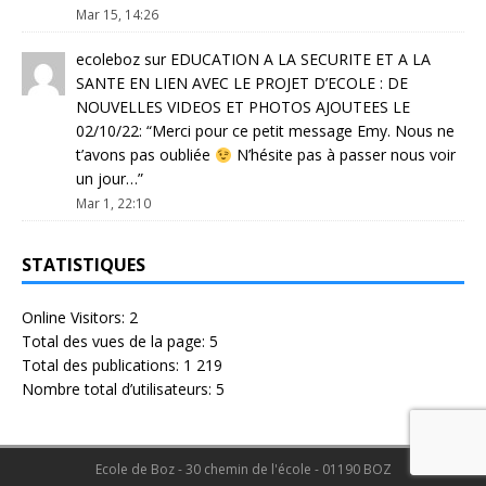
Mar 15, 14:26
ecoleboz
sur
EDUCATION A LA SECURITE ET A LA
SANTE EN LIEN AVEC LE PROJET D’ECOLE : DE
NOUVELLES VIDEOS ET PHOTOS AJOUTEES LE
02/10/22
: “
Merci pour ce petit message Emy. Nous ne
t’avons pas oubliée
N’hésite pas à passer nous voir
un jour…
”
Mar 1, 22:10
STATISTIQUES
Online Visitors:
2
Total des vues de la page:
5
Total des publications:
1 219
Nombre total d’utilisateurs:
5
Ecole de Boz - 30 chemin de l'école - 01190 BOZ