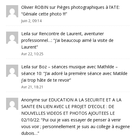
Olivier ROBIN
sur
Pièges photographiques à l’ATE
:
“
Géniale cette photo !!!
”
Juin 2, 09:14
Leila
sur
Rencontre de Laurent, aventurier
professionnel…
: “
j’ai beaucoup aimé la visite de
Laurent
”
Avr 22, 10:25
Leila
sur
Boz – séances musique avec Mathilde –
séance 10
: “
J’ai adoré la première séance avec Matilde
j’ai trop hâte de te revoir
”
Avr 21, 18:21
Anonyme
sur
EDUCATION A LA SECURITE ET A LA
SANTE EN LIEN AVEC LE PROJET D’ECOLE : DE
NOUVELLES VIDEOS ET PHOTOS AJOUTEES LE
02/10/22
: “
Pui oui je vais essayer de penser à venir
vous voir ; personnellement je suis au college à eugene
dubois…
”