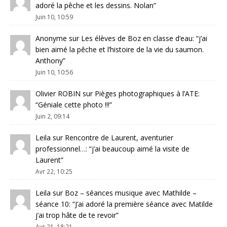
adoré la pêche et les dessins. Nolan
”
Juin 10, 10:59
Anonyme
sur
Les élèves de Boz en classe d’eau
: “
j’ai
bien aimé la pêche et l’histoire de la vie du saumon.
Anthony
”
Juin 10, 10:56
Olivier ROBIN
sur
Pièges photographiques à l’ATE
:
“
Géniale cette photo !!!
”
Juin 2, 09:14
Leila
sur
Rencontre de Laurent, aventurier
professionnel…
: “
j’ai beaucoup aimé la visite de
Laurent
”
Avr 22, 10:25
Leila
sur
Boz – séances musique avec Mathilde –
séance 10
: “
J’ai adoré la première séance avec Matilde
j’ai trop hâte de te revoir
”
Avr 21, 18:21