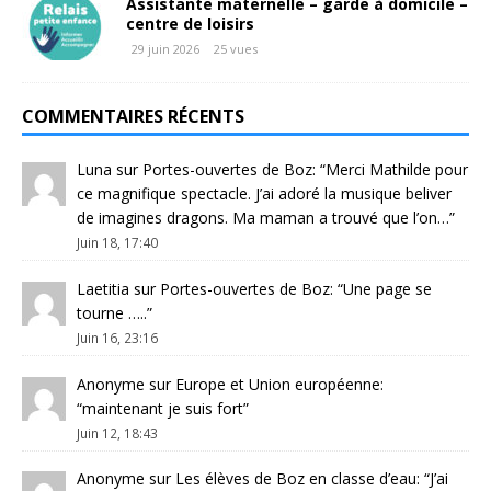
Assistante maternelle – garde à domicile –
centre de loisirs
29 juin 2026
25 vues
COMMENTAIRES RÉCENTS
Luna
sur
Portes-ouvertes de Boz
: “
Merci Mathilde pour
ce magnifique spectacle. J’ai adoré la musique beliver
de imagines dragons. Ma maman a trouvé que l’on…
”
Juin 18, 17:40
Laetitia
sur
Portes-ouvertes de Boz
: “
Une page se
tourne …..
”
Juin 16, 23:16
Anonyme
sur
Europe et Union européenne
:
“
maintenant je suis fort
”
Juin 12, 18:43
Anonyme
sur
Les élèves de Boz en classe d’eau
: “
J’ai