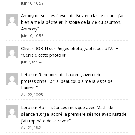
Juin 10, 10:59
Anonyme
sur
Les élèves de Boz en classe d’eau
: “
j’ai
bien aimé la pêche et l’histoire de la vie du saumon.
Anthony
”
Juin 10, 10:56
Olivier ROBIN
sur
Pièges photographiques à l’ATE
:
“
Géniale cette photo !!!
”
Juin 2, 09:14
Leila
sur
Rencontre de Laurent, aventurier
professionnel…
: “
j’ai beaucoup aimé la visite de
Laurent
”
Avr 22, 10:25
Leila
sur
Boz – séances musique avec Mathilde –
séance 10
: “
J’ai adoré la première séance avec Matilde
j’ai trop hâte de te revoir
”
Avr 21, 18:21