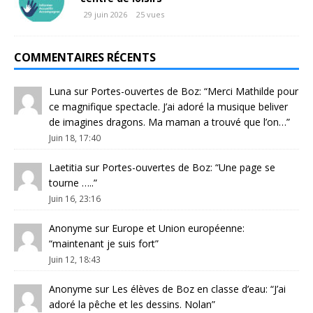
29 juin 2026
25 vues
COMMENTAIRES RÉCENTS
Luna
sur
Portes-ouvertes de Boz
: “
Merci Mathilde pour
ce magnifique spectacle. J’ai adoré la musique beliver
de imagines dragons. Ma maman a trouvé que l’on…
”
Juin 18, 17:40
Laetitia
sur
Portes-ouvertes de Boz
: “
Une page se
tourne …..
”
Juin 16, 23:16
Anonyme
sur
Europe et Union européenne
:
“
maintenant je suis fort
”
Juin 12, 18:43
Anonyme
sur
Les élèves de Boz en classe d’eau
: “
J’ai
adoré la pêche et les dessins. Nolan
”