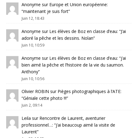
Anonyme
sur
Europe et Union européenne
:
“
maintenant je suis fort
”
Juin 12, 18:43
Anonyme
sur
Les élèves de Boz en classe d’eau
: “
J’ai
adoré la pêche et les dessins. Nolan
”
Juin 10, 10:59
Anonyme
sur
Les élèves de Boz en classe d’eau
: “
j’ai
bien aimé la pêche et l’histoire de la vie du saumon.
Anthony
”
Juin 10, 10:56
Olivier ROBIN
sur
Pièges photographiques à l’ATE
:
“
Géniale cette photo !!!
”
Juin 2, 09:14
Leila
sur
Rencontre de Laurent, aventurier
professionnel…
: “
j’ai beaucoup aimé la visite de
Laurent
”