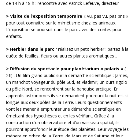
de 14 h à 18 h : rencontre avec Patrick Lefeuve, directeur
> Visite de
l’exposition temporaire
« Vu, pas vu, pas pris »
pour tout connaitre sur le mimétisme chez les animaux.
L’exposition se poursuit dans le parc avec des contes pour
enfants.
>
Herbier dans le parc
:
réalisez un petit herbier : partez à la
quête de feuilles, fleurs ou autres plantes aromatiques ..
> Diffusion du spectacle pour planétarium « polaris »
(
2€) : Un film grand public sur la démarche scientifique : James,
un manchot voyageur du pôle Sud, et Vladimir, un ours rigolo
du pôle Nord, se rencontrent sur la banquise arctique. En
apprentis astronomes ils se demandent pourquoi la nuit est si
longue aux deux pôles de la Terre. Leurs questionnements
vont les mener à emprunter une démarche scientifique en
émettant des hypothèses et en les vérifiant. Grâce à la
construction d’un observatoire et d’un vaisseau spatial, ils
pourront approfondir leur étude des planètes. Leur voyage les
mènera en orbite de la Terre, de Mars et de Saturne et leur