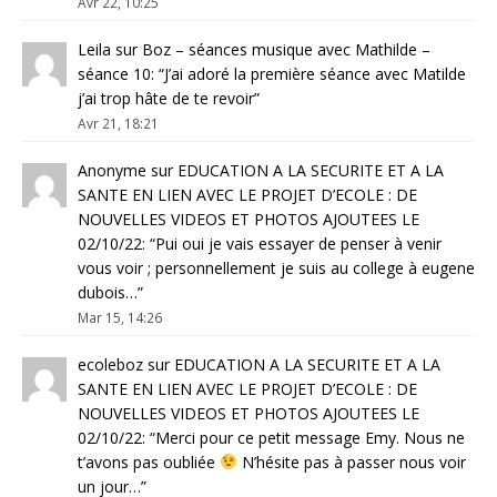
Avr 22, 10:25
Leila
sur
Boz – séances musique avec Mathilde –
séance 10
: “
J’ai adoré la première séance avec Matilde
j’ai trop hâte de te revoir
”
Avr 21, 18:21
Anonyme
sur
EDUCATION A LA SECURITE ET A LA
SANTE EN LIEN AVEC LE PROJET D’ECOLE : DE
NOUVELLES VIDEOS ET PHOTOS AJOUTEES LE
02/10/22
: “
Pui oui je vais essayer de penser à venir
vous voir ; personnellement je suis au college à eugene
dubois…
”
Mar 15, 14:26
ecoleboz
sur
EDUCATION A LA SECURITE ET A LA
SANTE EN LIEN AVEC LE PROJET D’ECOLE : DE
NOUVELLES VIDEOS ET PHOTOS AJOUTEES LE
02/10/22
: “
Merci pour ce petit message Emy. Nous ne
t’avons pas oubliée
N’hésite pas à passer nous voir
un jour…
”