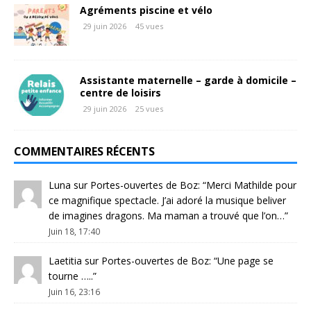
Agréments piscine et vélo
29 juin 2026
45 vues
Assistante maternelle – garde à domicile –
centre de loisirs
29 juin 2026
25 vues
COMMENTAIRES RÉCENTS
Luna
sur
Portes-ouvertes de Boz
: “
Merci Mathilde pour
ce magnifique spectacle. J’ai adoré la musique beliver
de imagines dragons. Ma maman a trouvé que l’on…
”
Juin 18, 17:40
Laetitia
sur
Portes-ouvertes de Boz
: “
Une page se
tourne …..
”
Juin 16, 23:16