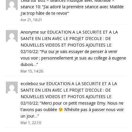
Leila
sur
Boz – séances musique avec Mathilde –
séance 10
: “
J’ai adoré la première séance avec Matilde
j’ai trop hâte de te revoir
”
Avr 21, 18:21
Anonyme
sur
EDUCATION A LA SECURITE ET A LA
SANTE EN LIEN AVEC LE PROJET D’ECOLE : DE
NOUVELLES VIDEOS ET PHOTOS AJOUTEES LE
02/10/22
: “
Pui oui je vais essayer de penser à venir
vous voir ; personnellement je suis au college à eugene
dubois…
”
Mar 15, 14:26
ecoleboz
sur
EDUCATION A LA SECURITE ET A LA
SANTE EN LIEN AVEC LE PROJET D’ECOLE : DE
NOUVELLES VIDEOS ET PHOTOS AJOUTEES LE
02/10/22
: “
Merci pour ce petit message Emy. Nous ne
t’avons pas oubliée
N’hésite pas à passer nous voir
un jour…
”
Mar 1, 22:10