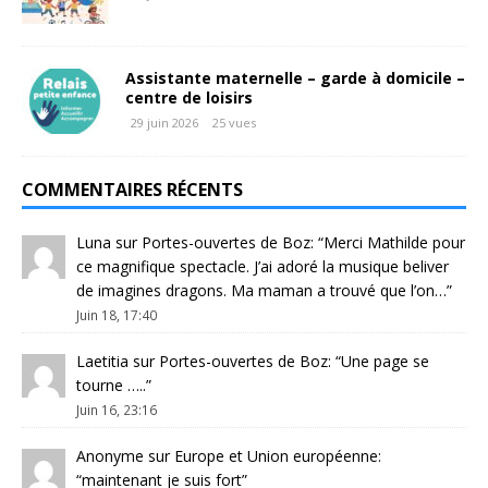
Assistante maternelle – garde à domicile –
centre de loisirs
29 juin 2026
25 vues
COMMENTAIRES RÉCENTS
Luna
sur
Portes-ouvertes de Boz
: “
Merci Mathilde pour
ce magnifique spectacle. J’ai adoré la musique beliver
de imagines dragons. Ma maman a trouvé que l’on…
”
Juin 18, 17:40
Laetitia
sur
Portes-ouvertes de Boz
: “
Une page se
tourne …..
”
Juin 16, 23:16
Anonyme
sur
Europe et Union européenne
:
“
maintenant je suis fort
”