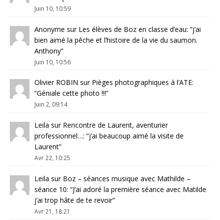
Juin 10, 10:59
Anonyme
sur
Les élèves de Boz en classe d’eau
: “
j’ai
bien aimé la pêche et l’histoire de la vie du saumon.
Anthony
”
Juin 10, 10:56
Olivier ROBIN
sur
Pièges photographiques à l’ATE
:
“
Géniale cette photo !!!
”
Juin 2, 09:14
Leila
sur
Rencontre de Laurent, aventurier
professionnel…
: “
j’ai beaucoup aimé la visite de
Laurent
”
Avr 22, 10:25
Leila
sur
Boz – séances musique avec Mathilde –
séance 10
: “
J’ai adoré la première séance avec Matilde
j’ai trop hâte de te revoir
”
Avr 21, 18:21