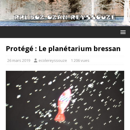
Protégé : Le planétarium bressan
26 mars 2019
ecolereyssouze
1 206 vues