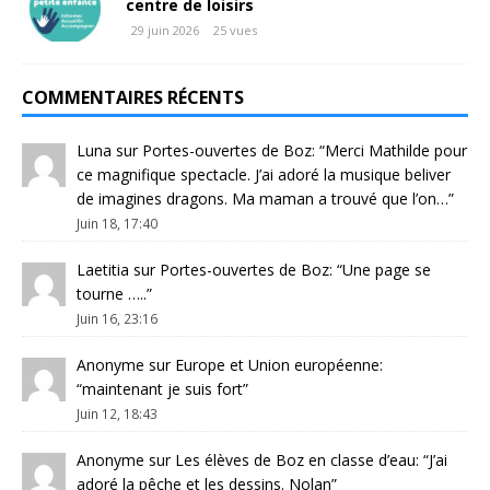
centre de loisirs
29 juin 2026
25 vues
COMMENTAIRES RÉCENTS
Luna
sur
Portes-ouvertes de Boz
: “
Merci Mathilde pour
ce magnifique spectacle. J’ai adoré la musique beliver
de imagines dragons. Ma maman a trouvé que l’on…
”
Juin 18, 17:40
Laetitia
sur
Portes-ouvertes de Boz
: “
Une page se
tourne …..
”
Juin 16, 23:16
Anonyme
sur
Europe et Union européenne
:
“
maintenant je suis fort
”
Juin 12, 18:43
Anonyme
sur
Les élèves de Boz en classe d’eau
: “
J’ai
adoré la pêche et les dessins. Nolan
”