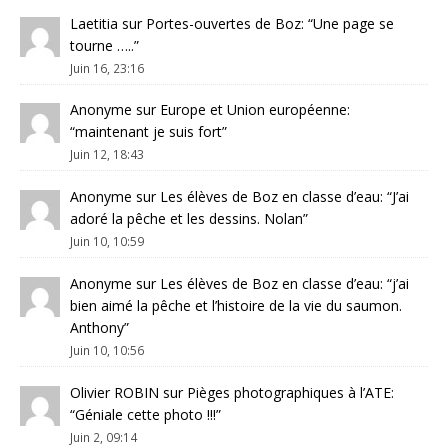
Laetitia
sur
Portes-ouvertes de Boz
: “
Une page se
tourne …..
”
Juin 16, 23:16
Anonyme
sur
Europe et Union européenne
:
“
maintenant je suis fort
”
Juin 12, 18:43
Anonyme
sur
Les élèves de Boz en classe d’eau
: “
J’ai
adoré la pêche et les dessins. Nolan
”
Juin 10, 10:59
Anonyme
sur
Les élèves de Boz en classe d’eau
: “
j’ai
bien aimé la pêche et l’histoire de la vie du saumon.
Anthony
”
Juin 10, 10:56
Olivier ROBIN
sur
Pièges photographiques à l’ATE
:
“
Géniale cette photo !!!
”
Juin 2, 09:14