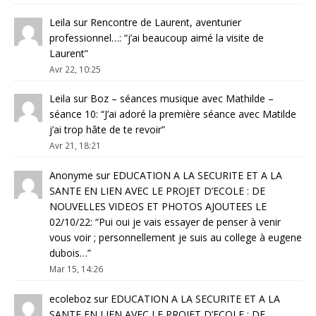
Leila
sur
Rencontre de Laurent, aventurier
professionnel…
: “
j’ai beaucoup aimé la visite de
Laurent
”
Avr 22, 10:25
Leila
sur
Boz – séances musique avec Mathilde –
séance 10
: “
J’ai adoré la première séance avec Matilde
j’ai trop hâte de te revoir
”
Avr 21, 18:21
Anonyme
sur
EDUCATION A LA SECURITE ET A LA
SANTE EN LIEN AVEC LE PROJET D’ECOLE : DE
NOUVELLES VIDEOS ET PHOTOS AJOUTEES LE
02/10/22
: “
Pui oui je vais essayer de penser à venir
vous voir ; personnellement je suis au college à eugene
dubois…
”
Mar 15, 14:26
ecoleboz
sur
EDUCATION A LA SECURITE ET A LA
SANTE EN LIEN AVEC LE PROJET D’ECOLE : DE