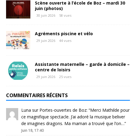
Scène ouverte à l’école de Boz – mardi 30
juin (photos)
30 juin 2026
58 vues
Agréments piscine et vélo
29 juin 2026
44 vues
Assistante maternelle – garde à domicile –
centre de loisirs
29 juin 2026
25 vues
COMMENTAIRES RÉCENTS
Luna
sur
Portes-ouvertes de Boz
: “
Merci Mathilde pour
ce magnifique spectacle. J’ai adoré la musique beliver
de imagines dragons. Ma maman a trouvé que l’on…
”
Juin 18, 17:40