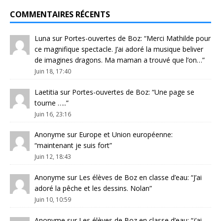
COMMENTAIRES RÉCENTS
Luna
sur
Portes-ouvertes de Boz
: “
Merci Mathilde pour
ce magnifique spectacle. J’ai adoré la musique beliver
de imagines dragons. Ma maman a trouvé que l’on…
”
Juin 18, 17:40
Laetitia
sur
Portes-ouvertes de Boz
: “
Une page se
tourne …..
”
Juin 16, 23:16
Anonyme
sur
Europe et Union européenne
:
“
maintenant je suis fort
”
Juin 12, 18:43
Anonyme
sur
Les élèves de Boz en classe d’eau
: “
J’ai
adoré la pêche et les dessins. Nolan
”
Juin 10, 10:59
Anonyme
sur
Les élèves de Boz en classe d’eau
: “
j’ai