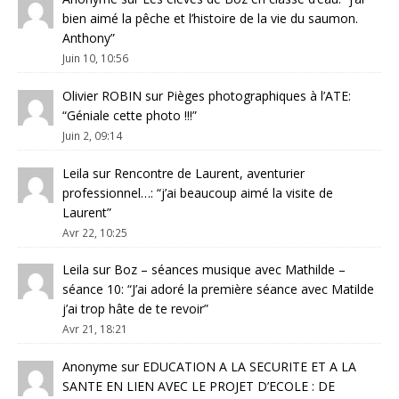
bien aimé la pêche et l’histoire de la vie du saumon.
Anthony
”
Juin 10, 10:56
Olivier ROBIN
sur
Pièges photographiques à l’ATE
:
“
Géniale cette photo !!!
”
Juin 2, 09:14
Leila
sur
Rencontre de Laurent, aventurier
professionnel…
: “
j’ai beaucoup aimé la visite de
Laurent
”
Avr 22, 10:25
Leila
sur
Boz – séances musique avec Mathilde –
séance 10
: “
J’ai adoré la première séance avec Matilde
j’ai trop hâte de te revoir
”
Avr 21, 18:21
Anonyme
sur
EDUCATION A LA SECURITE ET A LA
SANTE EN LIEN AVEC LE PROJET D’ECOLE : DE