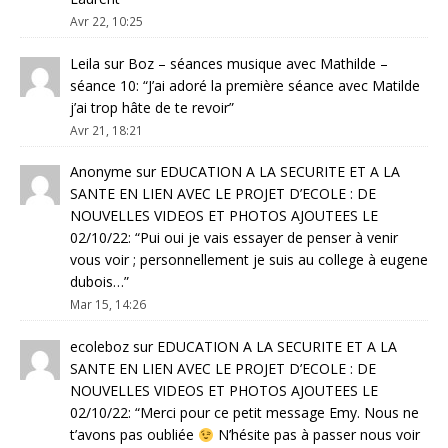
Avr 22, 10:25
Leila
sur
Boz – séances musique avec Mathilde –
séance 10
: “
J’ai adoré la première séance avec Matilde
j’ai trop hâte de te revoir
”
Avr 21, 18:21
Anonyme
sur
EDUCATION A LA SECURITE ET A LA
SANTE EN LIEN AVEC LE PROJET D’ECOLE : DE
NOUVELLES VIDEOS ET PHOTOS AJOUTEES LE
02/10/22
: “
Pui oui je vais essayer de penser à venir
vous voir ; personnellement je suis au college à eugene
dubois…
”
Mar 15, 14:26
ecoleboz
sur
EDUCATION A LA SECURITE ET A LA
SANTE EN LIEN AVEC LE PROJET D’ECOLE : DE
NOUVELLES VIDEOS ET PHOTOS AJOUTEES LE
02/10/22
: “
Merci pour ce petit message Emy. Nous ne
t’avons pas oubliée
N’hésite pas à passer nous voir