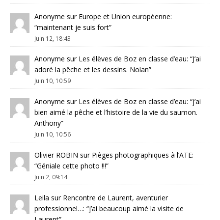
Anonyme
sur
Europe et Union européenne
:
“
maintenant je suis fort
”
Juin 12, 18:43
Anonyme
sur
Les élèves de Boz en classe d’eau
: “
J’ai
adoré la pêche et les dessins. Nolan
”
Juin 10, 10:59
Anonyme
sur
Les élèves de Boz en classe d’eau
: “
j’ai
bien aimé la pêche et l’histoire de la vie du saumon.
Anthony
”
Juin 10, 10:56
Olivier ROBIN
sur
Pièges photographiques à l’ATE
:
“
Géniale cette photo !!!
”
Juin 2, 09:14
Leila
sur
Rencontre de Laurent, aventurier
professionnel…
: “
j’ai beaucoup aimé la visite de
Laurent
”