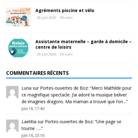
Agréments piscine et vélo
29 juin 2026
45 vues
Assistante maternelle – garde à domicile –
centre de loisirs
29 juin 2026
25 vues
COMMENTAIRES RÉCENTS
Luna
sur
Portes-ouvertes de Boz
: “
Merci Mathilde pour
ce magnifique spectacle. J’ai adoré la musique beliver
de imagines dragons. Ma maman a trouvé que l’on…
”
Juin 18, 17:40
Laetitia
sur
Portes-ouvertes de Boz
: “
Une page se
tourne …..
”
Juin 16, 23:16