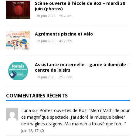
Scène ouverte à l’école de Boz – mardi 30
juin (photos)
30 juin 2026
58 vues
Agréments piscine et vélo
29 juin 2026
45 vues
Assistante maternelle – garde à domicile –
centre de loisirs
29 juin 2026
25 vues
COMMENTAIRES RÉCENTS
Luna
sur
Portes-ouvertes de Boz
: “
Merci Mathilde pour
ce magnifique spectacle. J’ai adoré la musique beliver
de imagines dragons. Ma maman a trouvé que l’on…
”
Juin 18, 17:40