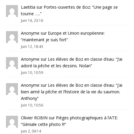
Laetitia
sur
Portes-ouvertes de Boz
: “
Une page se
tourne …..
”
Juin 16, 23:16
Anonyme
sur
Europe et Union européenne
:
“
maintenant je suis fort
”
Juin 12, 18:43
Anonyme
sur
Les élèves de Boz en classe d’eau
: “
J’ai
adoré la pêche et les dessins. Nolan
”
Juin 10, 10:59
Anonyme
sur
Les élèves de Boz en classe d’eau
: “
j’ai
bien aimé la pêche et l’histoire de la vie du saumon.
Anthony
”
Juin 10, 10:56
Olivier ROBIN
sur
Pièges photographiques à l’ATE
:
“
Géniale cette photo !!!
”
Juin 2, 09:14