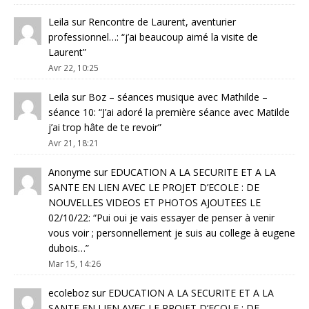
Leila
sur
Rencontre de Laurent, aventurier
professionnel…
: “
j’ai beaucoup aimé la visite de
Laurent
”
Avr 22, 10:25
Leila
sur
Boz – séances musique avec Mathilde –
séance 10
: “
J’ai adoré la première séance avec Matilde
j’ai trop hâte de te revoir
”
Avr 21, 18:21
Anonyme
sur
EDUCATION A LA SECURITE ET A LA
SANTE EN LIEN AVEC LE PROJET D’ECOLE : DE
NOUVELLES VIDEOS ET PHOTOS AJOUTEES LE
02/10/22
: “
Pui oui je vais essayer de penser à venir
vous voir ; personnellement je suis au college à eugene
dubois…
”
Mar 15, 14:26
ecoleboz
sur
EDUCATION A LA SECURITE ET A LA
SANTE EN LIEN AVEC LE PROJET D’ECOLE : DE