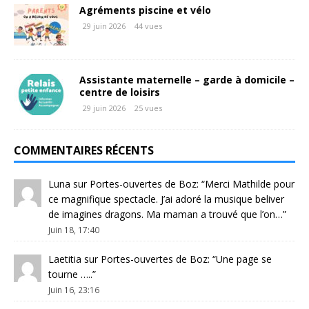
Agréments piscine et vélo
29 juin 2026
44 vues
Assistante maternelle – garde à domicile –
centre de loisirs
29 juin 2026
25 vues
COMMENTAIRES RÉCENTS
Luna
sur
Portes-ouvertes de Boz
: “
Merci Mathilde pour
ce magnifique spectacle. J’ai adoré la musique beliver
de imagines dragons. Ma maman a trouvé que l’on…
”
Juin 18, 17:40
Laetitia
sur
Portes-ouvertes de Boz
: “
Une page se
tourne …..
”
Juin 16, 23:16