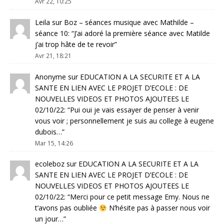
Avr 22, 10:25
Leila
sur
Boz – séances musique avec Mathilde –
séance 10
: “
J’ai adoré la première séance avec Matilde
j’ai trop hâte de te revoir
”
Avr 21, 18:21
Anonyme
sur
EDUCATION A LA SECURITE ET A LA
SANTE EN LIEN AVEC LE PROJET D’ECOLE : DE
NOUVELLES VIDEOS ET PHOTOS AJOUTEES LE
02/10/22
: “
Pui oui je vais essayer de penser à venir
vous voir ; personnellement je suis au college à eugene
dubois…
”
Mar 15, 14:26
ecoleboz
sur
EDUCATION A LA SECURITE ET A LA
SANTE EN LIEN AVEC LE PROJET D’ECOLE : DE
NOUVELLES VIDEOS ET PHOTOS AJOUTEES LE
02/10/22
: “
Merci pour ce petit message Emy. Nous ne
t’avons pas oubliée
N’hésite pas à passer nous voir
un jour…
”