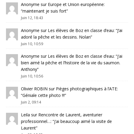
Anonyme
sur
Europe et Union européenne
:
“
maintenant je suis fort
”
Juin 12, 18:43
Anonyme
sur
Les élèves de Boz en classe d’eau
: “
J’ai
adoré la pêche et les dessins. Nolan
”
Juin 10, 10:59
Anonyme
sur
Les élèves de Boz en classe d’eau
: “
j’ai
bien aimé la pêche et l’histoire de la vie du saumon.
Anthony
”
Juin 10, 10:56
Olivier ROBIN
sur
Pièges photographiques à l’ATE
:
“
Géniale cette photo !!!
”
Juin 2, 09:14
Leila
sur
Rencontre de Laurent, aventurier
professionnel…
: “
j’ai beaucoup aimé la visite de
Laurent
”