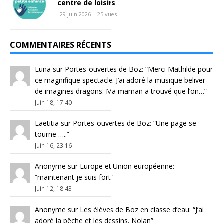
centre de loisirs
29 juin 2026
25 vues
COMMENTAIRES RÉCENTS
Luna
sur
Portes-ouvertes de Boz
: “
Merci Mathilde pour
ce magnifique spectacle. J’ai adoré la musique beliver
de imagines dragons. Ma maman a trouvé que l’on…
”
Juin 18, 17:40
Laetitia
sur
Portes-ouvertes de Boz
: “
Une page se
tourne …..
”
Juin 16, 23:16
Anonyme
sur
Europe et Union européenne
:
“
maintenant je suis fort
”
Juin 12, 18:43
Anonyme
sur
Les élèves de Boz en classe d’eau
: “
J’ai
adoré la pêche et les dessins. Nolan
”