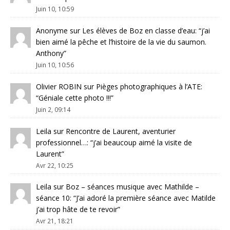
Juin 10, 10:59
Anonyme
sur
Les élèves de Boz en classe d’eau
: “
j’ai
bien aimé la pêche et l’histoire de la vie du saumon.
Anthony
”
Juin 10, 10:56
Olivier ROBIN
sur
Pièges photographiques à l’ATE
:
“
Géniale cette photo !!!
”
Juin 2, 09:14
Leila
sur
Rencontre de Laurent, aventurier
professionnel…
: “
j’ai beaucoup aimé la visite de
Laurent
”
Avr 22, 10:25
Leila
sur
Boz – séances musique avec Mathilde –
séance 10
: “
J’ai adoré la première séance avec Matilde
j’ai trop hâte de te revoir
”
Avr 21, 18:21