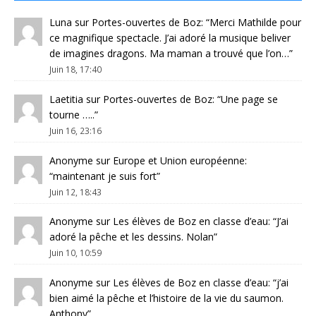
Luna
sur
Portes-ouvertes de Boz
: “
Merci Mathilde pour
ce magnifique spectacle. J’ai adoré la musique beliver
de imagines dragons. Ma maman a trouvé que l’on…
”
Juin 18, 17:40
Laetitia
sur
Portes-ouvertes de Boz
: “
Une page se
tourne …..
”
Juin 16, 23:16
Anonyme
sur
Europe et Union européenne
:
“
maintenant je suis fort
”
Juin 12, 18:43
Anonyme
sur
Les élèves de Boz en classe d’eau
: “
J’ai
adoré la pêche et les dessins. Nolan
”
Juin 10, 10:59
Anonyme
sur
Les élèves de Boz en classe d’eau
: “
j’ai
bien aimé la pêche et l’histoire de la vie du saumon.
Anthony
”