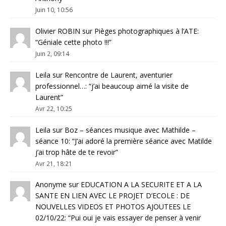
Juin 10, 10:56
Olivier ROBIN
sur
Pièges photographiques à l’ATE
:
“
Géniale cette photo !!!
”
Juin 2, 09:14
Leila
sur
Rencontre de Laurent, aventurier
professionnel…
: “
j’ai beaucoup aimé la visite de
Laurent
”
Avr 22, 10:25
Leila
sur
Boz – séances musique avec Mathilde –
séance 10
: “
J’ai adoré la première séance avec Matilde
j’ai trop hâte de te revoir
”
Avr 21, 18:21
Anonyme
sur
EDUCATION A LA SECURITE ET A LA
SANTE EN LIEN AVEC LE PROJET D’ECOLE : DE
NOUVELLES VIDEOS ET PHOTOS AJOUTEES LE
02/10/22
: “
Pui oui je vais essayer de penser à venir