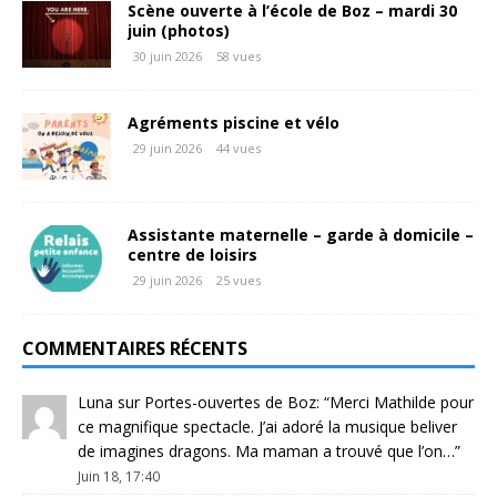
Scène ouverte à l’école de Boz – mardi 30
juin (photos)
30 juin 2026
58 vues
Agréments piscine et vélo
29 juin 2026
44 vues
Assistante maternelle – garde à domicile –
centre de loisirs
29 juin 2026
25 vues
COMMENTAIRES RÉCENTS
Luna
sur
Portes-ouvertes de Boz
: “
Merci Mathilde pour
ce magnifique spectacle. J’ai adoré la musique beliver
de imagines dragons. Ma maman a trouvé que l’on…
”
Juin 18, 17:40