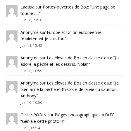
Laetitia
sur
Portes-ouvertes de Boz
: “
Une page se
tourne …..
”
Juin 16, 23:16
Anonyme
sur
Europe et Union européenne
:
“
maintenant je suis fort
”
Juin 12, 18:43
Anonyme
sur
Les élèves de Boz en classe d’eau
: “
J’ai
adoré la pêche et les dessins. Nolan
”
Juin 10, 10:59
Anonyme
sur
Les élèves de Boz en classe d’eau
: “
j’ai
bien aimé la pêche et l’histoire de la vie du saumon.
Anthony
”
Juin 10, 10:56
Olivier ROBIN
sur
Pièges photographiques à l’ATE
:
“
Géniale cette photo !!!
”
Juin 2, 09:14