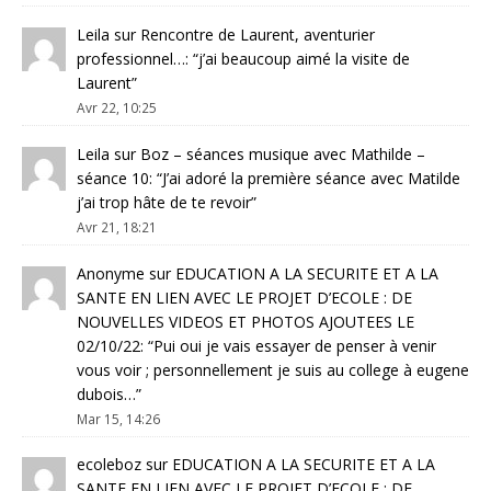
Leila
sur
Rencontre de Laurent, aventurier
professionnel…
: “
j’ai beaucoup aimé la visite de
Laurent
”
Avr 22, 10:25
Leila
sur
Boz – séances musique avec Mathilde –
séance 10
: “
J’ai adoré la première séance avec Matilde
j’ai trop hâte de te revoir
”
Avr 21, 18:21
Anonyme
sur
EDUCATION A LA SECURITE ET A LA
SANTE EN LIEN AVEC LE PROJET D’ECOLE : DE
NOUVELLES VIDEOS ET PHOTOS AJOUTEES LE
02/10/22
: “
Pui oui je vais essayer de penser à venir
vous voir ; personnellement je suis au college à eugene
dubois…
”
Mar 15, 14:26
ecoleboz
sur
EDUCATION A LA SECURITE ET A LA
SANTE EN LIEN AVEC LE PROJET D’ECOLE : DE