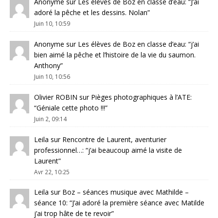
Anonyme
sur
Les élèves de Boz en classe d’eau
: “
J’ai
adoré la pêche et les dessins. Nolan
”
Juin 10, 10:59
Anonyme
sur
Les élèves de Boz en classe d’eau
: “
j’ai
bien aimé la pêche et l’histoire de la vie du saumon.
Anthony
”
Juin 10, 10:56
Olivier ROBIN
sur
Pièges photographiques à l’ATE
:
“
Géniale cette photo !!!
”
Juin 2, 09:14
Leila
sur
Rencontre de Laurent, aventurier
professionnel…
: “
j’ai beaucoup aimé la visite de
Laurent
”
Avr 22, 10:25
Leila
sur
Boz – séances musique avec Mathilde –
séance 10
: “
J’ai adoré la première séance avec Matilde
j’ai trop hâte de te revoir
”