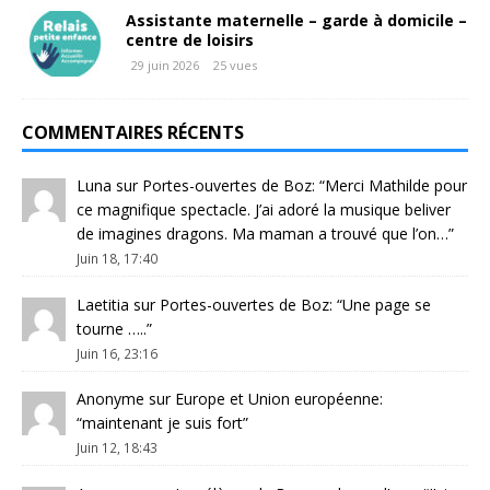
Assistante maternelle – garde à domicile –
centre de loisirs
29 juin 2026
25 vues
COMMENTAIRES RÉCENTS
Luna
sur
Portes-ouvertes de Boz
: “
Merci Mathilde pour
ce magnifique spectacle. J’ai adoré la musique beliver
de imagines dragons. Ma maman a trouvé que l’on…
”
Juin 18, 17:40
Laetitia
sur
Portes-ouvertes de Boz
: “
Une page se
tourne …..
”
Juin 16, 23:16
Anonyme
sur
Europe et Union européenne
:
“
maintenant je suis fort
”
Juin 12, 18:43