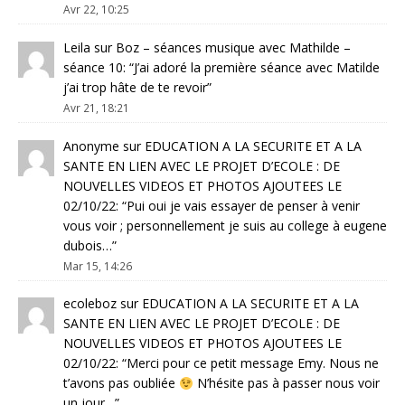
Avr 22, 10:25
Leila
sur
Boz – séances musique avec Mathilde –
séance 10
: “
J’ai adoré la première séance avec Matilde
j’ai trop hâte de te revoir
”
Avr 21, 18:21
Anonyme
sur
EDUCATION A LA SECURITE ET A LA
SANTE EN LIEN AVEC LE PROJET D’ECOLE : DE
NOUVELLES VIDEOS ET PHOTOS AJOUTEES LE
02/10/22
: “
Pui oui je vais essayer de penser à venir
vous voir ; personnellement je suis au college à eugene
dubois…
”
Mar 15, 14:26
ecoleboz
sur
EDUCATION A LA SECURITE ET A LA
SANTE EN LIEN AVEC LE PROJET D’ECOLE : DE
NOUVELLES VIDEOS ET PHOTOS AJOUTEES LE
02/10/22
: “
Merci pour ce petit message Emy. Nous ne
t’avons pas oubliée
N’hésite pas à passer nous voir
un jour…
”