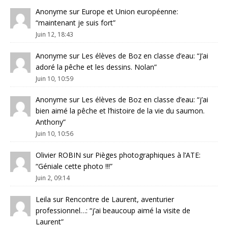
Anonyme
sur
Europe et Union européenne
:
“
maintenant je suis fort
”
Juin 12, 18:43
Anonyme
sur
Les élèves de Boz en classe d’eau
: “
J’ai
adoré la pêche et les dessins. Nolan
”
Juin 10, 10:59
Anonyme
sur
Les élèves de Boz en classe d’eau
: “
j’ai
bien aimé la pêche et l’histoire de la vie du saumon.
Anthony
”
Juin 10, 10:56
Olivier ROBIN
sur
Pièges photographiques à l’ATE
:
“
Géniale cette photo !!!
”
Juin 2, 09:14
Leila
sur
Rencontre de Laurent, aventurier
professionnel…
: “
j’ai beaucoup aimé la visite de
Laurent
”