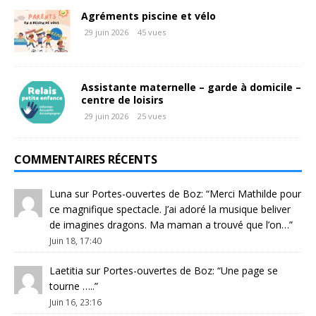
Agréments piscine et vélo
29 juin 2026
45 vues
Assistante maternelle – garde à domicile –
centre de loisirs
29 juin 2026
25 vues
COMMENTAIRES RÉCENTS
Luna
sur
Portes-ouvertes de Boz
: “
Merci Mathilde pour
ce magnifique spectacle. J’ai adoré la musique beliver
de imagines dragons. Ma maman a trouvé que l’on…
”
Juin 18, 17:40
Laetitia
sur
Portes-ouvertes de Boz
: “
Une page se
tourne …..
”
Juin 16, 23:16