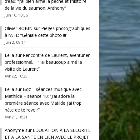
d’eau
: “
j’ai bien aimé la pêche et l’histoire
de la vie du saumon. Anthony
”
Juin 10, 10:56
Olivier ROBIN
sur
Pièges photographiques
à l’ATE
: “
Géniale cette photo !!!
”
Juin 2, 09:14
Leila
sur
Rencontre de Laurent, aventurier
professionnel…
: “
j’ai beaucoup aimé la
visite de Laurent
”
Avr 22, 10:25
Leila
sur
Boz – séances musique avec
Mathilde – séance 10
: “
J’ai adoré la
première séance avec Matilde j’ai trop
hâte de te revoir
”
Avr 21, 18:21
Anonyme
sur
EDUCATION A LA SECURITE
ET A LA SANTE EN LIEN AVEC LE PROJET