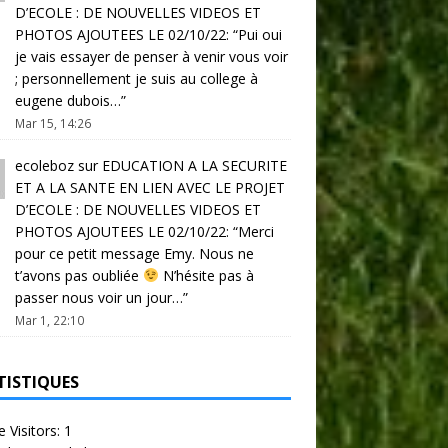
D’ECOLE : DE NOUVELLES VIDEOS ET
PHOTOS AJOUTEES LE 02/10/22
: “
Pui oui
je vais essayer de penser à venir vous voir
; personnellement je suis au college à
eugene dubois…
”
Mar 15, 14:26
ecoleboz
sur
EDUCATION A LA SECURITE
ET A LA SANTE EN LIEN AVEC LE PROJET
D’ECOLE : DE NOUVELLES VIDEOS ET
PHOTOS AJOUTEES LE 02/10/22
: “
Merci
pour ce petit message Emy. Nous ne
t’avons pas oubliée
N’hésite pas à
passer nous voir un jour…
”
Mar 1, 22:10
TISTIQUES
e Visitors:
1