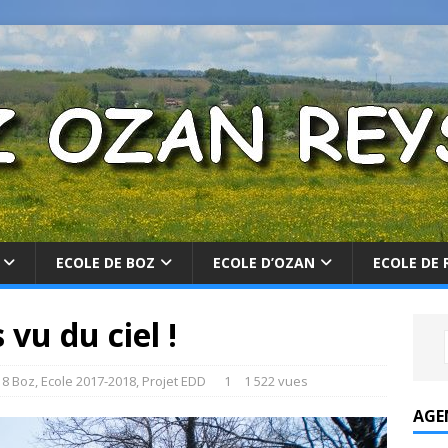
ECOLE DE BOZ
ECOLE D’OZAN
ECOLE DE 
 vu du ciel !
18 Boz
,
Ecole 2017-2018
,
Projet EDD
1
1 522 vues
AGE