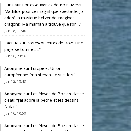
Luna
sur
Portes-ouvertes de Boz
: “
Merci
Mathilde pour ce magnifique spectacle. J’ai
adoré la musique beliver de imagines
dragons. Ma maman a trouvé que l’on…
”
Juin 18, 17:40
Laetitia
sur
Portes-ouvertes de Boz
: “
Une
page se tourne …..
”
Juin 16, 23:16
Anonyme
sur
Europe et Union
européenne
: “
maintenant je suis fort
”
Juin 12, 18:43
Anonyme
sur
Les élèves de Boz en classe
d’eau
: “
J’ai adoré la pêche et les dessins.
Nolan
”
Juin 10, 10:59
Anonyme
sur
Les élèves de Boz en classe