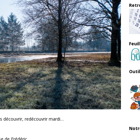
Retro
Feui
Outi
ns découvrir, redécouvrir mardi…
Notr
se de Frédéric