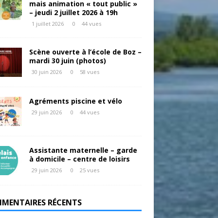
mais animation « tout public »
– jeudi 2 juillet 2026 à 19h
1 juillet 2026
0
44 vues
Scène ouverte à l’école de Boz –
mardi 30 juin (photos)
30 juin 2026
0
58 vues
Agréments piscine et vélo
29 juin 2026
0
44 vues
Assistante maternelle – garde
à domicile – centre de loisirs
29 juin 2026
0
25 vues
MENTAIRES RÉCENTS