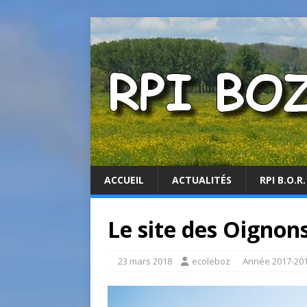
ACCUEIL
ACTUALITÉS
RPI B.O.R.
Le site des Oignons
23 mars 2018
ecoleboz
Année 2017-20