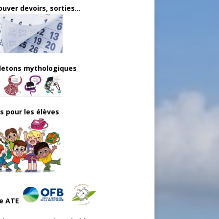
uver devoirs, sorties...
lletons mythologiques
ls pour les élèves
e ATE